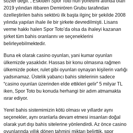
sözler değil. , Eskiden Spor Toto’nun yönetimi altında olan
2019 yılından itibaren Demirören Grubu tarafından
özelleştirilen bahis sektörü ilk başta ilginç bir şekilde 2008
yılında yapılan ihale ile bir şirkete devredilmişti. Lisans
verme hakkı halen Spor Toto’da olsa da ihaleyi kazanan
şirket tüm bahis oranlarını ve seçeneklerini
belirleyebilmektedir.
Buna ek olarak casino oyunları, yani kumar oyunları
ülkemizde yasaklıdır. Hassas bir konu olmasına rağmen
ülkemizde poker, rulet gibi oyunları oynayan kişilerin varlığı
yadsınamaz. Üstelik yabancı bahis sitelerinin sadece
“casino oyunları üzerinden elde ettikleri gelir” 5 milyar TL
iken, Spor Toto bu konuda herhangi bir adım atmamakta
ısrar ediyor.
Yerel bahis sistemimizin kötü olması ve yıllardır aynı
seçenekler, aynı oranlarla devam etmesi insanları doğal
olarak yurt dışı bahis sitelerine yönlendirdi. Az önce casino
oyunlarında yıllık dönen tahmini miktarı belirttik, spor