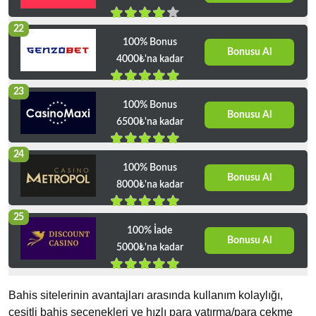
22
100% Bonus
Bonusu Al
4000₺'na kadar
23
100% Bonus
Bonusu Al
6500₺'na kadar
24
100% Bonus
Bonusu Al
8000₺'na kadar
25
100% İade
Bonusu Al
5000₺'na kadar
Bahis sitelerinin avantajları arasında kullanım kolaylığı,
çeşitli bahis seçenekleri ve hızlı para yatırma/para çekme