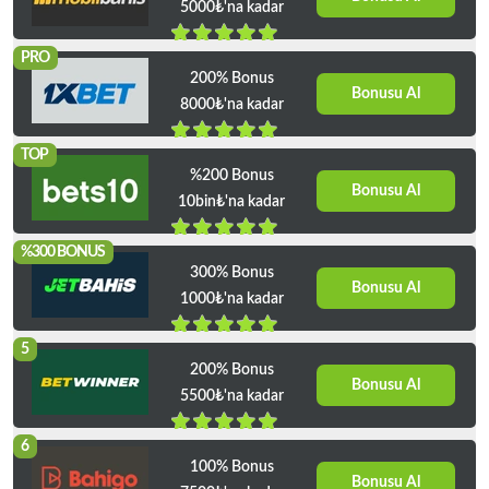
5000₺'na kadar
PRO
200% Bonus
Bonusu Al
8000₺'na kadar
TOP
%200 Bonus
Bonusu Al
10bin₺'na kadar
%300 BONUS
300% Bonus
Bonusu Al
1000₺'na kadar
5
200% Bonus
Bonusu Al
5500₺'na kadar
6
100% Bonus
Bonusu Al