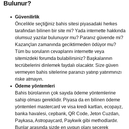
Bulunur?
Güvenilirlik
Öncelikle seçtiğiniz bahis sitesi piyasadaki herkes
tarafından bilinen bir site mi? Yada internette hakkında
olumsuz yazılar bulunuyor mu? Paranız güvende mi?
Kazançları zamanında geciktirmeden ödüyor mu?
Tüm bu soruların cevaplarını internette veya
sitemizdeki forumda bulabilirsiniz? Başkalarının
tecrübelerini dinlemek faydalı olacaktır. Size güven
vermeyen bahis sitelerine paranızı yatırıp yatırımınızı
riske atmayın.
Ödeme yöntemleri
Bahis bürolarının çok sayıda ödeme yöntemlerine
sahip olması gereklidir. Piyasa da en bilinen ödeme
yöntemleri mastercard ve visa kredi kartları, ecopayz,
banka havalesi, cepbank, QR Code, Jeton Cuzdan,
Paykasa, Astropaycard, Paykwik gibi methodlardır.
Bunlar arasında sizde en uygun olanı seçerek