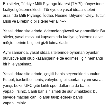
Bu siteler, Türkiye Milli Piyango İdaresi (TMPİ) bünyesinde
faaliyet göstermektedir. Türkiye’de yasal iddaa siteleri
arasında Milli Piyango, İddaa, Nesine, Bilyoner, Oley, Tuttur,
Misli ve Birebin gibi siteler yer alır.–>
Yasal iddaa sitelerinde, ödemeler güvenli ve garantilidir. Bu
siteler, yasal mevzuat kapsamında faaliyet göstermekte ve
müşterilerinin bilgileri gizli tutmaktadır.
Aynı zamanda, yasal iddaa sitelerinde oynanan oyunlar
dürüst ve adil olup kazançların elde edilmesi için herhangi
bir hile yapılmaz.
Yasal iddaa sitelerinde, çeşitli bahis seçenekleri sunulur.
Futbol, basketbol, tenis, voleybol gibi sporların yanı sıra at
yarışı, boks, UFC gibi farklı spor dallarına da bahis
yapabilirsiniz. Canlı bahis hizmeti de sunulmaktadır, bu
sayede maçları canlı olarak takip ederek bahis
yapabilirsiniz.