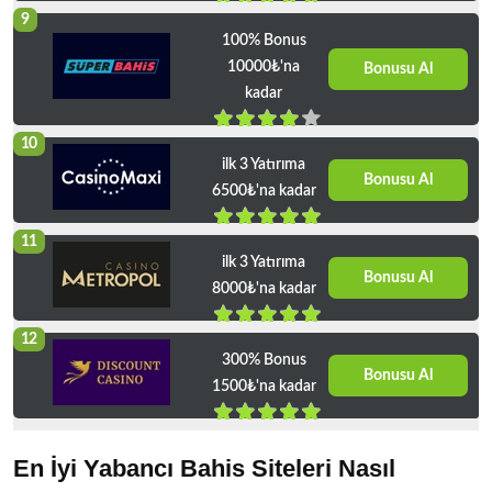
9
100% Bonus
10000₺'na
Bonusu Al
kadar
10
ilk 3 Yatırıma
Bonusu Al
6500₺'na kadar
11
ilk 3 Yatırıma
Bonusu Al
8000₺'na kadar
12
300% Bonus
Bonusu Al
1500₺'na kadar
En İyi Yabancı Bahis Siteleri Nasıl