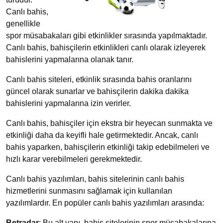
Canlı bahis,
genellikle
spor müsabakaları gibi etkinlikler sırasında yapılmaktadır.
Canlı bahis, bahisçilerin etkinlikleri canlı olarak izleyerek
bahislerini yapmalarına olanak tanır.
Canlı bahis siteleri, etkinlik sırasında bahis oranlarını
güncel olarak sunarlar ve bahisçilerin dakika dakika
bahislerini yapmalarına izin verirler.
Canlı bahis, bahisçiler için ekstra bir heyecan sunmakta ve
etkinliği daha da keyifli hale getirmektedir. Ancak, canlı
bahis yaparken, bahisçilerin etkinliği takip edebilmeleri ve
hızlı karar verebilmeleri gerekmektedir.
Canlı bahis yazılımları, bahis sitelerinin canlı bahis
hizmetlerini sunmasını sağlamak için kullanılan
yazılımlardır. En popüler canlı bahis yazılımları arasında:
Betradar
: Bu alt yapı, bahis sitelerinin spor müsabakalarına