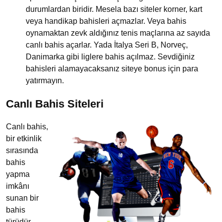
durumlardan biridir. Mesela bazı siteler korner, kart
veya handikap bahisleri açmazlar. Veya bahis
oynamaktan zevk aldığınız tenis maçlarına az sayıda
canlı bahis açarlar. Yada İtalya Seri B, Norveç,
Danimarka gibi liglere bahis açılmaz. Sevdiğiniz
bahisleri alamayacaksanız siteye bonus için para
yatırmayın.
Canlı Bahis Siteleri
Canlı bahis,
bir etkinlik
sırasında
bahis
yapma
imkânı
sunan bir
bahis
türüdür.