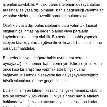
işlemleri sayılabilir. Ancak, bahis sitelerinin dezavantajları
arasında ise yasa dışı olmaları, bahis bağımlılığı yaratmaları
ve sahte siteler gibi güvenlik sorunları bulunmaktadır.
Özellikle yasa dışı bahis sitelerine para yatırmak, kişisel
bilgilerin çalınmasına neden olabilir veya paraların
kaybolmasına sebep olabilir. Bu nedenle, bahis yapmak
isteyen kişiler, yalnızca güvenilir ve lisanslı bahis sitelerine
para yatırmalıdırlar.
Bu nedenler, yapacağınız bahis oyunlarını nerede
oynayacağınıza hemen karar vermeyin. Büro seçiminizden
önce kısa bir araştırma yapmak size bir çok yarar
sağlayabilir. Hemde bu sayede ileride yaşayabileceğiniz
büyük sıkıntıların önüne geçebilirsiniz.
Bu sıkıntıların en bilineni kazancınızı çekememeniz olabilir.
İşte bu yüzden 2026 yılının Türkiye’sindeki
bahis siteleri
hakkında yaptığımız bu araştırma yazımızı sonuna kadar