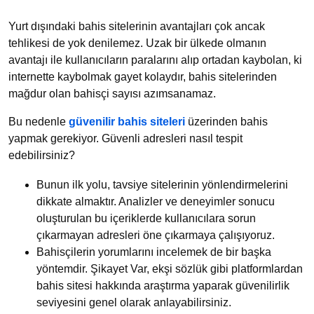
Yurt dışındaki bahis sitelerinin avantajları çok ancak
tehlikesi de yok denilemez. Uzak bir ülkede olmanın
avantajı ile kullanıcıların paralarını alıp ortadan kaybolan, ki
internette kaybolmak gayet kolaydır, bahis sitelerinden
mağdur olan bahisçi sayısı azımsanamaz.
Bu nedenle
güvenilir bahis siteleri
üzerinden bahis
yapmak gerekiyor. Güvenli adresleri nasıl tespit
edebilirsiniz?
Bunun ilk yolu, tavsiye sitelerinin yönlendirmelerini
dikkate almaktır. Analizler ve deneyimler sonucu
oluşturulan bu içeriklerde kullanıcılara sorun
çıkarmayan adresleri öne çıkarmaya çalışıyoruz.
Bahisçilerin yorumlarını incelemek de bir başka
yöntemdir. Şikayet Var, ekşi sözlük gibi platformlardan
bahis sitesi hakkında araştırma yaparak güvenilirlik
seviyesini genel olarak anlayabilirsiniz.