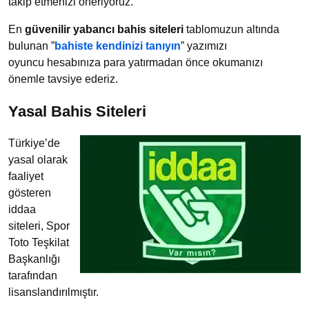
takip etmenizi öneriyoruz.
En
güvenilir yabancı bahis siteleri
tablomuzun altında
bulunan ”
bahiste kendinizi tanıyın
” yazımızı
oyuncu hesabınıza para yatırmadan önce okumanızı
önemle tavsiye ederiz.
Yasal Bahis Siteleri
Türkiye’de
yasal olarak
faaliyet
gösteren
iddaa
siteleri, Spor
Toto Teşkilat
Başkanlığı
tarafından
lisanslandırılmıştır.