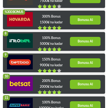
7500₺'na kadar
%300 BONUS
300% Bonus
Bonusu Al
1500₺'na kadar
8
100% Bonus
Bonusu Al
5000₺'na kadar
9
150% Bonus
Bonusu Al
9000₺'na kadar
10
200% Bonus
Bonusu Al
2000₺'na kadar
11
100% Bonus
Bonusu Al