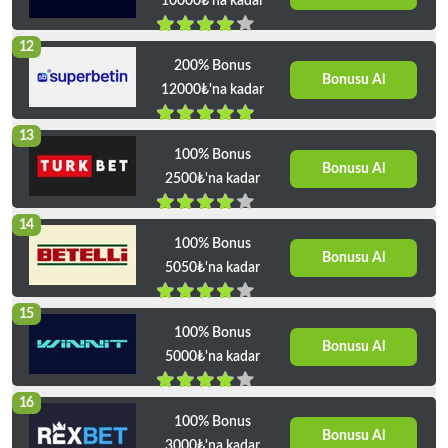
10000₺'na kadar
12
200% Bonus
Bonusu Al
12000₺'na kadar
13
100% Bonus
Bonusu Al
2500₺'na kadar
14
100% Bonus
Bonusu Al
5050₺'na kadar
15
100% Bonus
Bonusu Al
5000₺'na kadar
16
100% Bonus
Bonusu Al
3000₺'na kadar