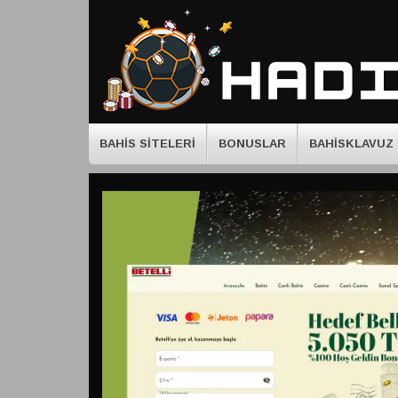
BAHIS SITELERI
BONUSLAR
BAHISKLAVUZ