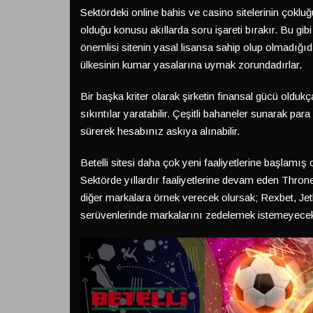
Sektördeki online bahis ve casino sitelerinin çokl
olduğu konusu akıllarda soru işareti bırakır. Bu gibi
önemlisi sitenin yasal lisansa sahip olup olmadığıdır.
ülkesinin kumar yasalarına uymak zorundadırlar.
Bir başka kriter olarak şirketin finansal gücü oldu
sıkıntılar yaratabilir. Çeşitli bahaneler sunarak par
sürerek hesabınız askıya alınabilir.
Betelli sitesi daha çok yeni faaliyetlerine başlamı
Sektörde yıllardır faaliyetlerine devam eden Throne E
diğer markalara örnek verecek olursak; Rexbet, Jet
serüvenlerinde markalarını zedelemek istemeyecekl