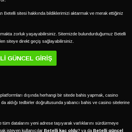
n Betelli sitesi hakkında bildiklerimizi aktarmak ve merak ettiğiniz
laşmakta zorluk yaşayabilirsiniz. Sitemizde bulundurduğumuz Betelli
 siteye direkt geçiş sağlayabilirsiniz.
LI GÜNCEL GIRIŞ
platformları dışında herhangi bir sitede bahis yapmak, casino
 da aldığı tedbirler doğrultusunda yabancı bahis ve casino sitelerine
ve tüm datalarını yeni adrese taşıyarak varlıklarını sürdürmeye
ak isteyen kullanıcılar
Betelli kaç oldu
? ya da
Betelli güncel