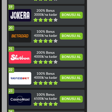
19
200% Bonus
3000₺'na kadar
BONUSU AL
20
100% Bonus
4000₺'na kadar
BONUSU AL
21
200% Bonus
4000₺'na kadar
BONUSU AL
22
100% Bonus
4000₺'na kadar
BONUSU AL
23
100% Bonus
6500₺'na kadar
BONUSU AL