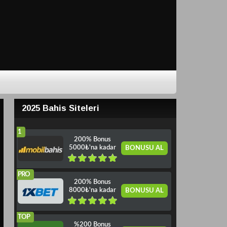
2025 Bahis Siteleri
1
200% Bonus
5000₺'na kadar
BONUSU AL
PRO
200% Bonus
8000₺'na kadar
BONUSU AL
TOP
%200 Bonus