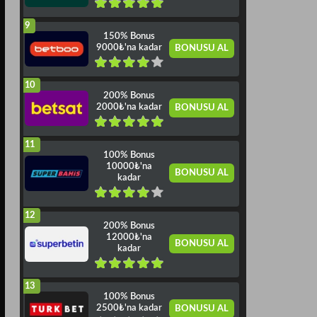
9
150% Bonus
9000₺'na kadar
BONUSU AL
10
200% Bonus
2000₺'na kadar
BONUSU AL
11
100% Bonus
10000₺'na
BONUSU AL
kadar
12
200% Bonus
12000₺'na
BONUSU AL
kadar
13
100% Bonus
2500₺'na kadar
BONUSU AL