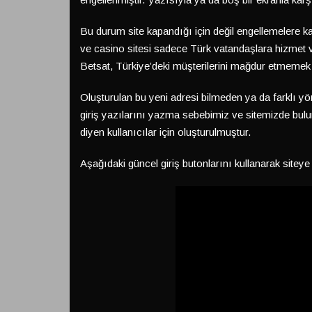
Bu durum site kapandığı için değil engellemelere ka
ve casino sitesi sadece Türk vatandaşlara hizmet 
Betsat, Türkiye’deki müşterilerini mağdur etmemek a
Oluşturulan bu yeni adresi bilmeden ya da farklı y
giriş yazılarını yazma sebebimiz ve sitemizde bul
diyen kullanıcılar için oluşturulmuştur.
Aşağıdaki güncel giriş butonlarını kullanarak siteye g