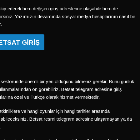
ip ederek hem değişen giriş adreslerine ulaşabilir hem de
bilirsiniz. Yazımızın devamında sosyal medya hesaplarının nasıl bir
z.
ETSAT GIRIŞ
sektöründe önemli bir yeri olduğunu bilmeniz gerekir. Bunu günlük
llanmalarından ön görebiliriz. Betsat telegram adresine giriş
ılarına özel ve Türkçe olarak hizmet vermektedir.
tkinliklere ve hangi oyunlar için hangi tarihler arasında
şabileceksiniz. Betsat resmi telegram adresine ulaşamayan ya da
.