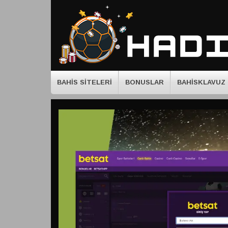
BAHIS SITELERI
BONUSLAR
BAHISKLAVUZ