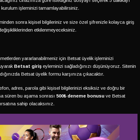
cağınız cihazınıza göre istediğiniz dosyayı seçerek 5 dakikayı
urulum işleminizi tamamlayabilirsiniz.
inden sonra kişisel bilgileriniz ve size özel şifrenizle kolayca giriş
ğişikliklerinden etkilenmeyeceksiniz.
etlerden yararlanabilmeniz için Betsat üyelik işleminizi
 uyarak
Betsat giriş
eyleminizi sağladığınızı düşünüyoruz. Sitenin
ığınızda Betsat üyelik formu karşınıza çıkacaktır.
n, adres, parola gibi kişisel bilgilerinizi eksiksiz ve doğru bir
kısa süren bu aşama sonrası
500₺ deneme bonusu
ve Betsat
rsatına sahip olacaksınız.