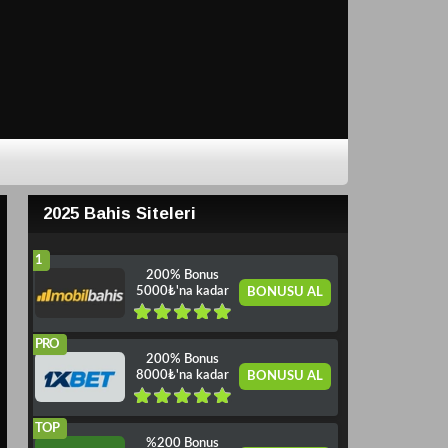
2025 Bahis Siteleri
1
200% Bonus
5000₺'na kadar
BONUSU AL
PRO
200% Bonus
8000₺'na kadar
BONUSU AL
TOP
%200 Bonus