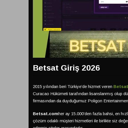
Betsat Giriş 2026
2015 yılından beri Türkiye’de hizmet veren
Betsa
Curacao Hükümeti tarafından lisanslanmış olup düze
firmasından da duyduğumuz Poligon Entertainment 
Betsat.com
her ay 15.000’den fazla bahsi, en hı
çözüm odaklı müşteri hizmetleri ile birlikte siz d
edinmiş siteler arasındadır.