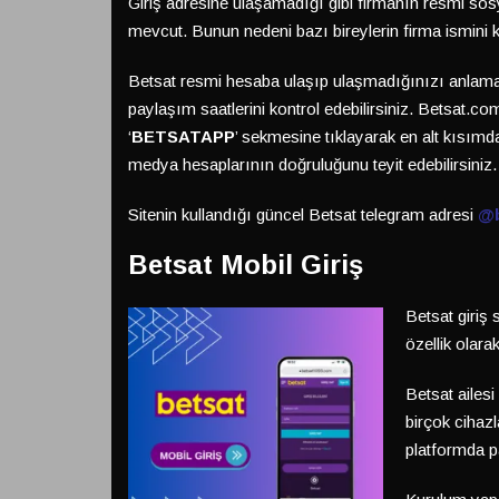
Giriş adresine ulaşamadığı gibi firmanın resmi so
mevcut. Bunun nedeni bazı bireylerin firma ismini ku
Betsat resmi hesaba ulaşıp ulaşmadığınızı anlamak i
paylaşım saatlerini kontrol edebilirsiniz. Betsat.co
‘
BETSATAPP
’ sekmesine tıklayarak en alt kısımd
medya hesaplarının doğruluğunu teyit edebilirsiniz.
Sitenin kullandığı güncel Betsat telegram adresi
@b
Betsat Mobil Giriş
Betsat giriş
özellik olar
Betsat ailes
birçok cihaz
platformda p