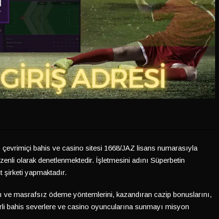
t
çevrimiçi bahis ve casino sitesi 1668/JAZ lisans numarasıyla
nli olarak denetlenmektedir. İşletmesini adını Süperbetin
şirketi yapmaktadır.
zlı ve masrafsız ödeme yöntemlerini, kazandıran cazip bonuslarını,
eğerli bahis severlere ve casino oyuncularına sunmayı misyon