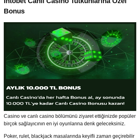
Intobet Canlı Casino Tutkunlarına Özel
Bonus
Casino ve canlı casino bölümünü ziyaret ettiğinizde popüler
birçok sağlayıcının en iyi oyunlarına denk geleceksiniz.
Poker, rulet, blackjack masalarında keyifli zaman geçirebilir