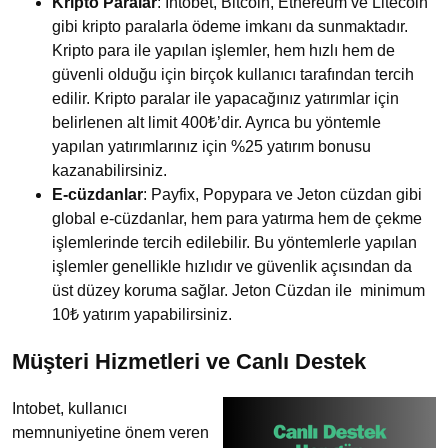
Kripto Paralar
: Intobet, Bitcoin, Ethereum ve Litecoin
gibi kripto paralarla ödeme imkanı da sunmaktadır.
Kripto para ile yapılan işlemler, hem hızlı hem de
güvenli olduğu için birçok kullanıcı tarafından tercih
edilir. Kripto paralar ile yapacağınız yatırımlar için
belirlenen alt limit 400₺’dir. Ayrıca bu yöntemle
yapılan yatırımlarınız için %25 yatırım bonusu
kazanabilirsiniz.
E-cüzdanlar
: Payfix, Popypara ve Jeton cüzdan gibi
global e-cüzdanlar, hem para yatırma hem de çekme
işlemlerinde tercih edilebilir. Bu yöntemlerle yapılan
işlemler genellikle hızlıdır ve güvenlik açısından da
üst düzey koruma sağlar. Jeton Cüzdan ile minimum
10₺ yatırım yapabilirsiniz.
Müşteri Hizmetleri ve Canlı Destek
Intobet, kullanıcı
memnuniyetine önem veren