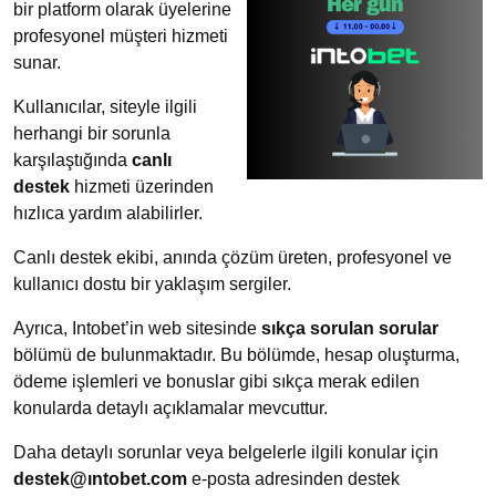
bir platform olarak üyelerine
profesyonel müşteri hizmeti
sunar.
Kullanıcılar, siteyle ilgili
herhangi bir sorunla
karşılaştığında
canlı
destek
hizmeti üzerinden
hızlıca yardım alabilirler.
Canlı destek ekibi, anında çözüm üreten, profesyonel ve
kullanıcı dostu bir yaklaşım sergiler.
Ayrıca, Intobet’in web sitesinde
sıkça sorulan sorular
bölümü de bulunmaktadır. Bu bölümde, hesap oluşturma,
ödeme işlemleri ve bonuslar gibi sıkça merak edilen
konularda detaylı açıklamalar mevcuttur.
Daha detaylı sorunlar veya belgelerle ilgili konular için
destek@ıntobet.com
e-posta adresinden destek