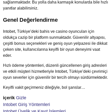
sağlanmaktadır. Bu yolla daha karmaşık konularda bile hızlı
yanıtlar alabilirsiniz.
Genel Değerlendirme
Intobet, Türkiye’deki bahis ve casino oyuncuları için
oldukça cazip bir platform sunmaktadır. Güvenilir altyapısı,
çeşitli bonus seçenekleri ve geniş oyun yelpazesi ile dikkat
çeken site, kullanıcılarına keyifli bir oyun deneyimi vaat
eder.
Hızlı ödeme yöntemleri, düzenli güncellenen giriş adresleri
ve etkili müşteri hizmetleriyle Intobet, Türkiye’deki çevrimiçi
oyun severler için güvenilir bir tercih olmayı sürdürmektedir.
Keyifli vakit geçirmeniz dileğiyle, bol şanslar…
içerik
Gizle
Intobet Giriş Yöntemleri
Intobet Üyelik ve Kayıt İşlemleri