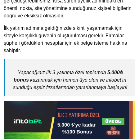
gerçekleştirebilirsiniz. Kısa süren üyelik adımındaki en
önemli nokta, site yönetimine sunduğunuz kişisel bilgilerin
doğru ve eksiksiz olmasıdır.
İlk yatırım adımına geldiğinizde sıkıntı yaşamamak için
siteyle karşılıklı güvenin oluşturulması gerekir. Firmalar
şüpheli gördükleri hesaplar için ek belge isteme hakkına
sahiptir.
Yapacağınız ilk 3 yatırıma özel toplamda
5.000₺
bonus
kazanmak için hemen üye olun ve Intobet’in
sunduğu eşsiz fırsatlarından yararlanmaya başlayın!