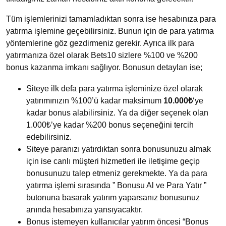
Tüm işlemlerinizi tamamladıktan sonra ise hesabınıza para
yatırma işlemine geçebilirsiniz. Bunun için de para yatırma
yöntemlerine göz gezdirmeniz gerekir. Ayrıca ilk para
yatırmanıza özel olarak Bets10 sizlere %100 ve %200
bonus kazanma imkanı sağlıyor. Bonusun detayları ise;
Siteye ilk defa para yatırma işleminize özel olarak
yatırımınızın %100’ü kadar maksimum
10.000₺
‘ye
kadar bonus alabilirsiniz. Ya da diğer seçenek olan
1.000₺’ye kadar %200 bonus seçeneğini tercih
edebilirsiniz.
Siteye paranızı yatırdıktan sonra bonusunuzu almak
için ise canlı müşteri hizmetleri ile iletişime geçip
bonusunuzu talep etmeniz gerekmekte. Ya da para
yatırma işlemi sırasında ” Bonusu Al ve Para Yatır ”
butonuna basarak yatırım yaparsanız bonusunuz
anında hesabınıza yansıyacaktır.
Bonus istemeyen kullanıcılar yatırım öncesi “Bonus