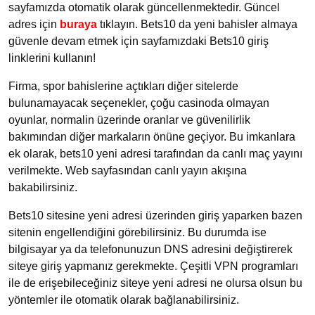
sayfamızda otomatik olarak güncellenmektedir. Güncel
adres için
buraya
tıklayın. Bets10 da yeni bahisler almaya
güvenle devam etmek için sayfamızdaki Bets10 giriş
linklerini kullanın!
Firma, spor bahislerine açtıkları diğer sitelerde
bulunamayacak seçenekler, çoğu casinoda olmayan
oyunlar, normalin üzerinde oranlar ve güvenilirlik
bakımından diğer markaların önüne geçiyor. Bu imkanlara
ek olarak, bets10 yeni adresi tarafından da canlı maç yayını
verilmekte. Web sayfasından canlı yayın akışına
bakabilirsiniz.
Bets10 sitesine yeni adresi üzerinden giriş yaparken bazen
sitenin engellendiğini görebilirsiniz. Bu durumda ise
bilgisayar ya da telefonunuzun DNS adresini değiştirerek
siteye giriş yapmanız gerekmekte. Çeşitli VPN programları
ile de erişebileceğiniz siteye yeni adresi ne olursa olsun bu
yöntemler ile otomatik olarak bağlanabilirsiniz.