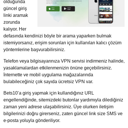
olduğunda
güncel giriş
linki aramak
zorunda
kalıyor. Her
defasında kendinizi böyle bir arama yaparken bulmak
istemiyorsanız, erişim sorunları için kullanılan kalıcı çözüm
yöntemlerine başvurabilirsiniz.
Telefon veya bilgisayarınıza VPN servisi indirmeniz halinde,
yasaklamalardan etkilenmenizin önüne geçebilirsiniz.
İnternette ve mobil uygulama mağazalarında
bulabileceğiniz çok sayıda ücretsiz VPN var.
Bets10’a giriş yapmak için kullandığınız URL
engellendiğinde, sitemizdeki butonlar yardımıyla dilediğiniz
zaman yeni adrese ulaşabilirsiniz. Üye olurken iletişim
bilgilerinizi doğru girerseniz, zaten güncel link size SMS ve
e-posta yoluyla gönderiliyor.