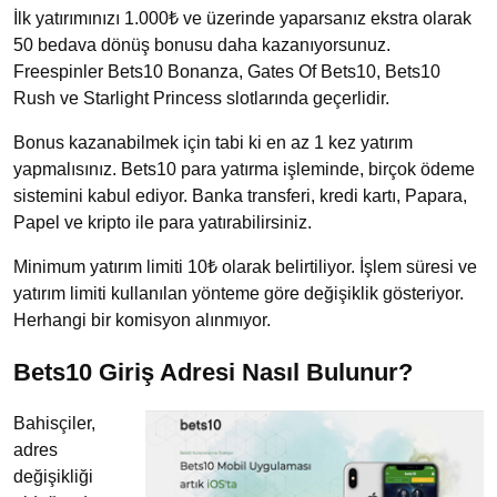
İlk yatırımınızı 1.000₺ ve üzerinde yaparsanız ekstra olarak
50 bedava dönüş bonusu daha kazanıyorsunuz.
Freespinler Bets10 Bonanza, Gates Of Bets10, Bets10
Rush ve Starlight Princess slotlarında geçerlidir.
Bonus kazanabilmek için tabi ki en az 1 kez yatırım
yapmalısınız. Bets10 para yatırma işleminde, birçok ödeme
sistemini kabul ediyor. Banka transferi, kredi kartı, Papara,
Papel ve kripto ile para yatırabilirsiniz.
Minimum yatırım limiti 10₺ olarak belirtiliyor. İşlem süresi ve
yatırım limiti kullanılan yönteme göre değişiklik gösteriyor.
Herhangi bir komisyon alınmıyor.
Bets10 Giriş Adresi Nasıl Bulunur?
Bahisçiler,
adres
değişikliği