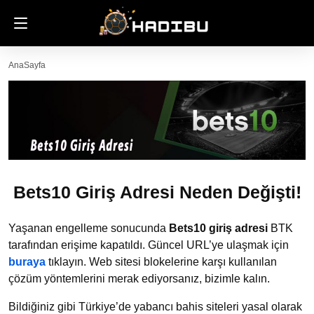
AnaSayfa
Bets10 Giriş Adresi Neden Değişti!
Yaşanan engelleme sonucunda
Bets10 giriş adresi
BTK
tarafından erişime kapatıldı. Güncel URL’ye ulaşmak için
buraya
tıklayın. Web sitesi blokelerine karşı kullanılan
çözüm yöntemlerini merak ediyorsanız, bizimle kalın.
Bildiğiniz gibi Türkiye’de yabancı bahis siteleri yasal olarak