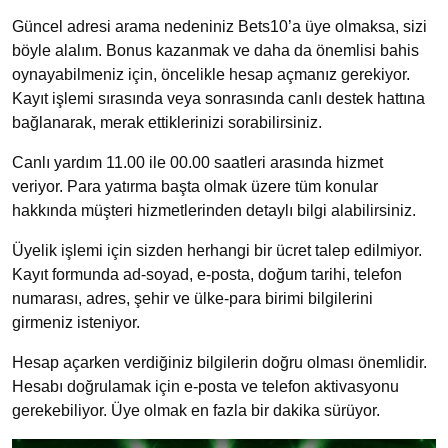
Güncel adresi arama nedeniniz Bets10’a üye olmaksa, sizi
böyle alalım. Bonus kazanmak ve daha da önemlisi bahis
oynayabilmeniz için, öncelikle hesap açmanız gerekiyor.
Kayıt işlemi sırasında veya sonrasında canlı destek hattına
bağlanarak, merak ettiklerinizi sorabilirsiniz.
Canlı yardım 11.00 ile 00.00 saatleri arasında hizmet
veriyor. Para yatırma başta olmak üzere tüm konular
hakkında müşteri hizmetlerinden detaylı bilgi alabilirsiniz.
Üyelik işlemi için sizden herhangi bir ücret talep edilmiyor.
Kayıt formunda ad-soyad, e-posta, doğum tarihi, telefon
numarası, adres, şehir ve ülke-para birimi bilgilerini
girmeniz isteniyor.
Hesap açarken verdiğiniz bilgilerin doğru olması önemlidir.
Hesabı doğrulamak için e-posta ve telefon aktivasyonu
gerekebiliyor. Üye olmak en fazla bir dakika sürüyor.