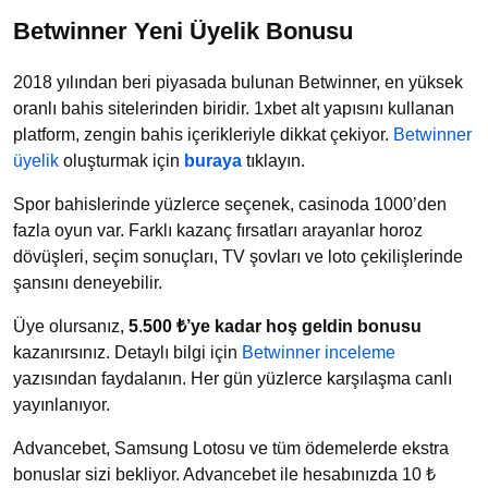
Betwinner Yeni Üyelik Bonusu
2018 yılından beri piyasada bulunan Betwinner, en yüksek
oranlı bahis sitelerinden biridir. 1xbet alt yapısını kullanan
platform, zengin bahis içerikleriyle dikkat çekiyor.
Betwinner
üyelik
oluşturmak için
buraya
tıklayın.
Spor bahislerinde yüzlerce seçenek, casinoda 1000’den
fazla oyun var. Farklı kazanç fırsatları arayanlar horoz
dövüşleri, seçim sonuçları, TV şovları ve loto çekilişlerinde
şansını deneyebilir.
Üye olursanız,
5
.
500 ₺’ye kadar hoş geldin bonusu
kazanırsınız. Detaylı bilgi için
Betwinner inceleme
yazısından faydalanın. Her gün yüzlerce karşılaşma canlı
yayınlanıyor.
Advancebet, Samsung Lotosu ve tüm ödemelerde ekstra
bonuslar sizi bekliyor. Advancebet ile hesabınızda 10 ₺