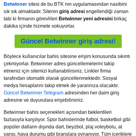
Betwinner
sitesi de bu BTK nın uygulamasından nasibini
sık sık almaktadır. Sitenin
giriş adresi
engellendiği zaman
tabi ki firmanın görevlileri
Betwinner yeni adresini
birkaç
dakika içinde hizmete sokuyorlar.
Güncel Betwinner giriş adresi!
Böylece kullanıcılar bahis sitesine erişim konusunda sıkıntı
çekmiyorlar. Betwinner adres güncellemelerini takip
etmeniz için sitemizi kullanabilirsiniz. Linkler firma
tarafından otomatik olarak güncellenmektedir. Sosyal
medya hesaplarını takip etmek de yararınıza olacaktır.
Güncel Betwinner Telegram
adresinden her daim giriş
adresine ve duyurulara erişebilirsiniz.
Betwinner bahis seçenekleri açısından beklentileri
fazlasıyla karşılıyor. Spor bahislerinde futbol, basketbol gibi
popüler dalların dışında dart, beyzbol, plaj voleybolu, at
yarışı, hava durumu gibi branşlara oynanıyor. Tüm içeriklere