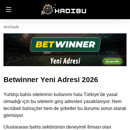
AnaSayfa
Betwinner Yeni Adresi 2026
Yurtdışı bahis sitelerinin kullanımı hala Türkiye’de yasal
olmadığı için bu sitelerin giriş adresleri yasaklanıyor. Hem
tecrübeli bahisçiler hem de şirketler bu durumu sorun olarak
görmüyor.
Uluslararası bahis sektörünün deneyimli firması olan