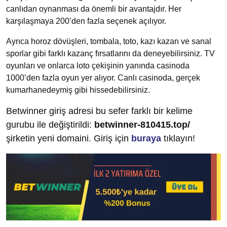
canlıdan oynanması da önemli bir avantajdır. Her
karşılaşmaya 200’den fazla seçenek açılıyor.
Ayrıca horoz dövüşleri, tombala, toto, kazı kazan ve sanal
sporlar gibi farklı kazanç fırsatlarını da deneyebilirsiniz. TV
oyunları ve onlarca loto çekişinin yanında casinoda
1000’den fazla oyun yer alıyor. Canlı casinoda, gerçek
kumarhanedeymiş gibi hissedebilirsiniz.
Betwinner giriş adresi bu sefer farklı bir kelime
gurubu ile değiştirildi:
betwinner-810415.top/
şirketin yeni domaini. Giriş için
buraya
tıklayın!