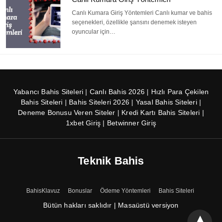
Canlı Kumara Giriş Yöntemleri Canlı kumar ve bahis
seçenekleri, özellikle şansını denemek isteyen
oyuncular için…
Yabancı Bahis Siteleri
|
Canlı Bahis 2026
|
Hızlı Para Çekilen
Bahis Siteleri
|
Bahis Siteleri 2026
|
Yasal Bahis Siteleri
|
Deneme Bonusu Veren Siteler
|
Kredi Kartı Bahis Siteleri
|
1xbet Giriş
|
Betwinner Giriş
Teknik Bahis
BahisKlavuz
Bonuslar
Ödeme Yöntemleri
Bahis Siteleri
Bütün hakları saklıdır
|
Masaüstü versiyon