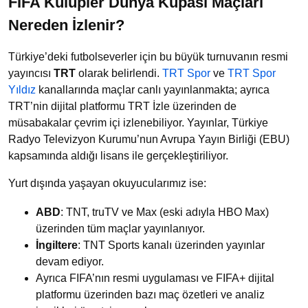
FİFA Kulüpler Dünya Kupası Maçları
Nereden İzlenir?
Türkiye’deki futbolseverler için bu büyük turnuvanın resmi
yayıncısı
TRT
olarak belirlendi.
TRT Spor
ve
TRT Spor
Yıldız
kanallarında maçlar canlı yayınlanmakta; ayrıca
TRT’nin dijital platformu TRT İzle üzerinden de
müsabakalar çevrim içi izlenebiliyor. Yayınlar, Türkiye
Radyo Televizyon Kurumu’nun Avrupa Yayın Birliği (EBU)
kapsamında aldığı lisans ile gerçekleştiriliyor.
Yurt dışında yaşayan okuyucularımız ise:
ABD
: TNT, truTV ve Max (eski adıyla HBO Max)
üzerinden tüm maçlar yayınlanıyor.
İngiltere
: TNT Sports kanalı üzerinden yayınlar
devam ediyor.
Ayrıca FIFA’nın resmi uygulaması ve FIFA+ dijital
platformu üzerinden bazı maç özetleri ve analiz