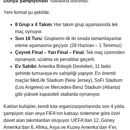
Dünya Şampiyonası
” havasına büründü.
Yeni format şu şekilde:
8 Grup x 4 Takım
: Her takım grup aşamasında tek
maç oynuyor.
Son 16 Turu
: Gruplarını ilk iki sırada tamamlayanlar
eleme aşamasına geçiyor. (28 Haziran – 1 Temmuz)
Çeyrek Final – Yarı Final – Final
: Tek maç üzerinden
oynanıyor, uzatma ve penaltılar geçerli.
Ev Sahibi
: Amerika Birleşik Devletleri, 11 farklı
şehirde turnuvaya ev sahipliği yapıyor. En önemli
maçlar MetLife Stadium (New Jersey), SoFi Stadium
(Los Angeles) ve Mercedes-Benz Stadium (Atlanta)
gibi yüksek kapasiteli statlarda oynanıyor.
Katılan kulüpler, kendi kıta organizasyonlarında son 4 yılda
şampiyon olan veya FIFA’nın katsayı sistemine göre özel
davet alan takımlardan oluşuyor. UEFA’dan 12, Güney
Amerika’dan 6, Afrika, Asya ve Kuzey Amerika’dan 4’er,