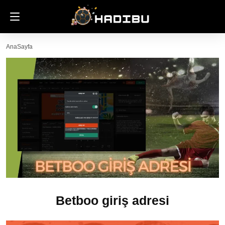
AnaSayfa
Betboo giriş adresi