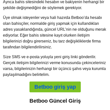
Ayrıca bahis sitesindeki hesabın ve bakiyenin herhangi bir
şekilde değişmediğini de söylemek gerekiyor.
Üye olmak isteyenler veya hali hazırda Betboo’da hesabı
olan bahisçiler, normalde giriş yapmak için kullandıkları
adres yasaklandığında, güncel URL’nin ne olduğunu merak
ediyorlar. Eğer bahis sitesine kayıt olurken iletişim
bilgilerinizi doğru girerseniz, bu tarz değişikliklerde firma
tarafından bilgilendirilirsiniz.
Size SMS ve e-posta yoluyla yeni giriş linki gönderilir.
Gerçek iletişim bilgilerinizi verme konusunda çekinceleriniz
varsa, bilgilerinizin herhangi bir üçüncü şahıs veya kurumla
paylaşılmadığını belirtelim.
Betboo giriş yap
Betboo Güncel Giriş