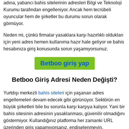
adına, yabancı bahis sitelerinin adresleri Bilgi ve Teknoloji
Kurumu tarafından engelleniyor. Ancak hem tecrübeli
oyuncular hem de şirketler bu durumu sorun olarak
görmüyor.
Neden mi, çünkü firmalar yasaklara karşı hazırlıklı oldukları
için yeni adres hemen kullanıma hazır hale geliyor ve bahis
hesabınıza giriş konusunda sorun yaşamıyorsunuz.
Betboo giriş yap
Betboo Giriş Adresi Neden Değişti?
Yurtdışı merkezli
bahis siteleri
için yaşanan adres
engellemeleri devam edecek gibi görünüyor. Sektörün en
büyük şirketleri bile bu sorunla karşı karşıya kalıyor. Yani bir
bahis sitesinin adresinin yasaklanması, güvenilir olmadığını
göstermiyor. Kullandığınız platforma her zamanki URL
üzerinden giriş yapamıyorsanız, endişelenmeyin.