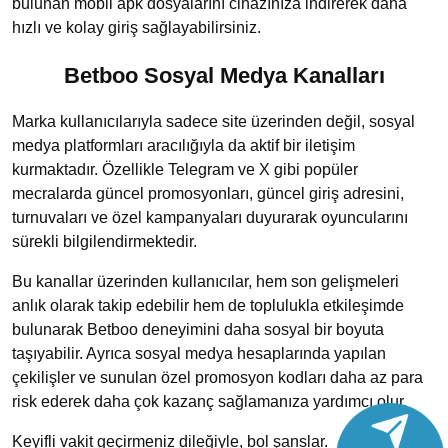
bulunan mobil apk dosyalarını cihazınıza indirerek daha
hızlı ve kolay giriş sağlayabilirsiniz.
Betboo Sosyal Medya Kanalları
Marka kullanıcılarıyla sadece site üzerinden değil, sosyal
medya platformları aracılığıyla da aktif bir iletişim
kurmaktadır. Özellikle Telegram ve X gibi popüler
mecralarda güncel promosyonları, güncel giriş adresini,
turnuvaları ve özel kampanyaları duyurarak oyuncularını
sürekli bilgilendirmektedir.
Bu kanallar üzerinden kullanıcılar, hem son gelişmeleri
anlık olarak takip edebilir hem de toplulukla etkileşimde
bulunarak Betboo deneyimini daha sosyal bir boyuta
taşıyabilir. Ayrıca sosyal medya hesaplarında yapılan
çekilişler ve sunulan özel promosyon kodları daha az para
risk ederek daha çok kazanç sağlamanıza yardımcı olur.
Keyifli vakit geçirmeniz dileğiyle, bol şanslar.