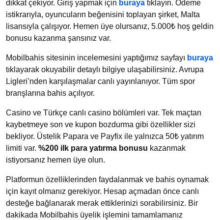
dikkat çekiyor. Giriş yapmak için
buraya
tıklayın. Ödeme
istikrarıyla, oyuncuların beğenisini toplayan şirket, Malta
lisansıyla çalışıyor. Hemen üye olursanız, 5.000₺ hoş geldin
bonusu kazanma şansınız var.
Mobilbahis sitesinin incelemesini yaptığımız sayfayı
buraya
tıklayarak okuyabilir detaylı bilgiye ulaşabilirsiniz. Avrupa
Ligleri’nden karşılaşmalar canlı yayınlanıyor. Tüm spor
branşlarına bahis açılıyor.
Casino ve Türkçe canlı casino bölümleri var. Tek maçtan
kaybetmeye son ve kupon bozdurma gibi özellikler sizi
bekliyor. Üstelik Papara ve Payfix ile yalnızca 50₺ yatırım
limiti var.
%200 ilk para yatırma bonusu
kazanmak
istiyorsanız hemen üye olun.
Platformun özelliklerinden faydalanmak ve bahis oynamak
için kayıt olmanız gerekiyor. Hesap açmadan önce canlı
desteğe bağlanarak merak ettiklerinizi sorabilirsiniz. Bir
dakikada Mobilbahis üyelik işlemini tamamlamanız