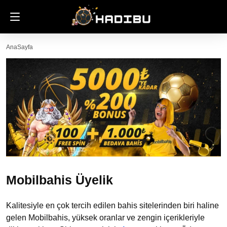
AnaSayfa
Mobilbahis Üyelik
Kalitesiyle en çok tercih edilen bahis sitelerinden biri haline
gelen Mobilbahis, yüksek oranlar ve zengin içerikleriyle