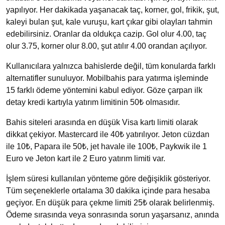
yapılıyor. Her dakikada yaşanacak taç, korner, gol, frikik, şut,
kaleyi bulan şut, kale vuruşu, kart çıkar gibi olayları tahmin
edebilirsiniz. Oranlar da oldukça cazip. Gol olur 4.00, taç
olur 3.75, korner olur 8.00, şut atılır 4.00 orandan açılıyor.
Kullanıcılara yalnızca bahislerde değil, tüm konularda farklı
alternatifler sunuluyor. Mobilbahis para yatırma işleminde
15 farklı ödeme yöntemini kabul ediyor. Göze çarpan ilk
detay kredi kartıyla yatırım limitinin 50₺ olmasıdır.
Bahis siteleri arasında en düşük Visa kartı limiti olarak
dikkat çekiyor. Mastercard ile 40₺ yatırılıyor. Jeton cüzdan
ile 10₺, Papara ile 50₺, jet havale ile 100₺, Paykwik ile 1
Euro ve Jeton kart ile 2 Euro yatırım limiti var.
İşlem süresi kullanılan yönteme göre değişiklik gösteriyor.
Tüm seçeneklerle ortalama 30 dakika içinde para hesaba
geçiyor. En düşük para çekme limiti 25₺ olarak belirlenmiş.
Ödeme sırasında veya sonrasında sorun yaşarsanız, anında