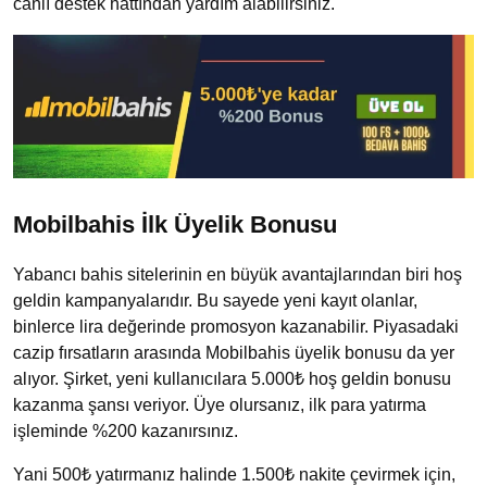
canlı destek hattından yardım alabilirsiniz.
Mobilbahis İlk Üyelik Bonusu
Yabancı bahis sitelerinin en büyük avantajlarından biri hoş
geldin kampanyalarıdır. Bu sayede yeni kayıt olanlar,
binlerce lira değerinde promosyon kazanabilir. Piyasadaki
cazip fırsatların arasında Mobilbahis üyelik bonusu da yer
alıyor. Şirket, yeni kullanıcılara 5.000₺ hoş geldin bonusu
kazanma şansı veriyor. Üye olursanız, ilk para yatırma
işleminde %200 kazanırsınız.
Yani 500₺ yatırmanız halinde 1.500₺ nakite çevirmek için,