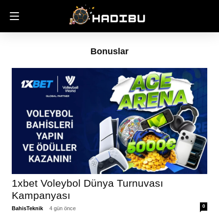
Bonuslar
1xbet Voleybol Dünya Turnuvası
Kampanyası
0
BahisTeknik
4 gün önce