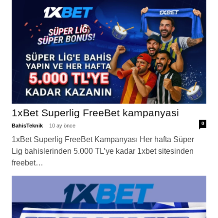
1xBet Superlig FreeBet kampanyasi
0
BahisTeknik
10 ay önce
1xBet Superlig FreeBet Kampanyası Her hafta Süper
Lig bahislerinden 5.000 TL’ye kadar 1xbet sitesinden
freebet…