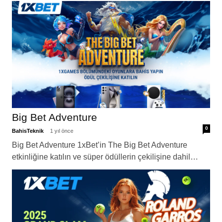
Big Bet Adventure
0
BahisTeknik
1 yıl önce
Big Bet Adventure 1xBet’in The Big Bet Adventure
etkinliğine katılın ve süper ödüllerin çekilişine dahil…