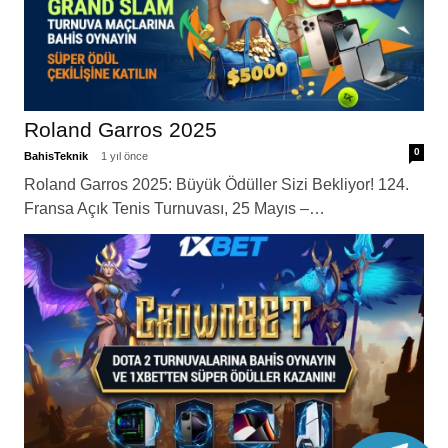
Roland Garros 2025
0
BahisTeknik
1 yıl önce
Roland Garros 2025: Büyük Ödüller Sizi Bekliyor! 124.
Fransa Açık Tenis Turnuvası, 25 Mayıs –…