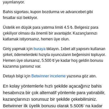
yayınlanıyor.
Bahis sigortası, kupon bozdurma ve advancebet gibi
fırsatlar sizi bekliyor.
Üstelik en düşük para yatırma limiti 4.5 ₺. Belgesiz para
çekiliyor olması da önemli bir avantajdır. Kazançlarınızı
katlamak istiyorsanız, hemen üye olun.
Giriş yapmak için
buraya
tıklayın. 1xbet alt yapısını kullanan
şirket, ödemelerdeki hızıyla oyuncuların beğenisini topluyor.
Hemen üye olursanız, 5.500 ₺’ye kadar hoş geldin bonusu
kazanma şansınız var.
Detaylı bilgi için
Betwinner inceleme
yazısına göz atın.
En kolay yöntemlerle hızlı şekilde açacağınız bahis
hesabınıza bir çok alternatif yöntemle para yatırabilir,
kazançlarınızı sorunsuz bir şekilde çekebilirsiniz.
Betwinner ilk üyelik bonusu olarak 5.500₺’ na kadar