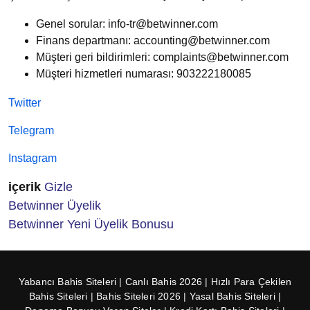
Genel sorular: info-tr@betwinner.com
Finans departmanı: accounting@betwinner.com
Müşteri geri bildirimleri: complaints@betwinner.com
Müşteri hizmetleri numarası: 903222180085
Twitter
Telegram
Instagram
içerik
Gizle
Betwinner Üyelik
Betwinner Yeni Üyelik Bonusu
Yabancı Bahis Siteleri
|
Canlı Bahis 2026
|
Hızlı Para Çekilen
Bahis Siteleri
|
Bahis Siteleri 2026
|
Yasal Bahis Siteleri
|