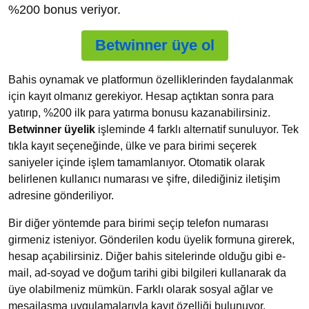
%200 bonus veriyor.
Betwinner üye ol
Bahis oynamak ve platformun özelliklerinden faydalanmak
için kayıt olmanız gerekiyor. Hesap açtıktan sonra para
yatırıp, %200 ilk para yatırma bonusu kazanabilirsiniz.
Betwinner üyelik
işleminde 4 farklı alternatif sunuluyor. Tek
tıkla kayıt seçeneğinde, ülke ve para birimi seçerek
saniyeler içinde işlem tamamlanıyor. Otomatik olarak
belirlenen kullanıcı numarası ve şifre, dilediğiniz iletişim
adresine gönderiliyor.
Bir diğer yöntemde para birimi seçip telefon numarası
girmeniz isteniyor. Gönderilen kodu üyelik formuna girerek,
hesap açabilirsiniz. Diğer bahis sitelerinde olduğu gibi e-
mail, ad-soyad ve doğum tarihi gibi bilgileri kullanarak da
üye olabilmeniz mümkün. Farklı olarak sosyal ağlar ve
mesajlaşma uygulamalarıyla kayıt özelliği bulunuyor.