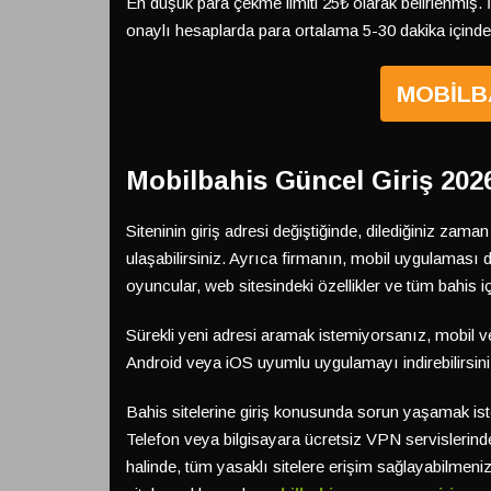
En düşük para çekme limiti 25₺ olarak belirlenmiş. 
onaylı hesaplarda para ortalama 5-30 dakika için
MOBILBA
Mobilbahis Güncel Giriş 202
Siteninin giriş adresi değiştiğinde, dilediğiniz zam
ulaşabilirsiniz. Ayrıca firmanın, mobil uygulaması
oyuncular, web sitesindeki özellikler ve tüm bahis i
Sürekli yeni adresi aramak istemiyorsanız, mobil v
Android veya iOS uyumlu uygulamayı indirebilirsini
Bahis sitelerine giriş konusunda sorun yaşamak ist
Telefon veya bilgisayara ücretsiz VPN servislerind
halinde, tüm yasaklı sitelere erişim sağlayabilmen