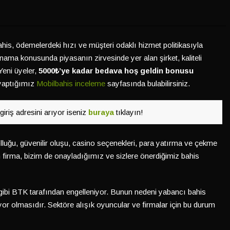
his, ödemelerdeki hızı ve müşteri odaklı hizmet politikasıyla
nama konusunda piyasanın zirvesinde yer alan şirket, kaliteli
Yeni üyeler,
5000₺’ye kadar bedava hoş geldin bonusu
i yaptığımız
Mobilbahis inceleme
sayfasında bulabilirsiniz.
iriş adresini arıyor iseniz
buraya
tıklayın!
bolluğu, güvenilir oluşu, casino seçenekleri, para yatırma ve çekme
an firma, bizim de onayladığımız ve sizlere önerdiğimiz bahis
i gibi BTK tarafından engelleniyor. Bunun nedeni yabancı bahis
iyor olmasıdır. Sektöre alışık oyuncular ve firmalar için bu durum