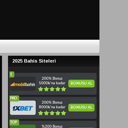
2025 Bahis Siteleri
1
200% Bonus
5000₺'na kadar
BONUSU AL
PRO
200% Bonus
8000₺'na kadar
BONUSU AL
TOP
%200 Bonus