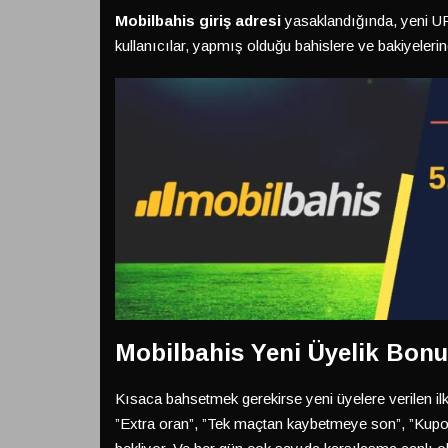
Mobilbahis giriş adresi
yasaklandığında, yeni UR
kullanıcılar, yapmış olduğu bahislere ve bakiyele
Mobilbahis Yeni Üyelik Bonu
Kısaca bahsetmek gerekirse yeni üyelere verilen il
”Extra oran”, ”Tek maçtan kaybetmeye son”, ”Kupon 