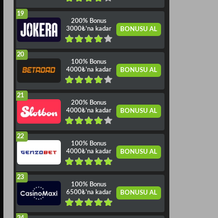
19
200% Bonus
3000₺'na kadar
BONUSU AL
20
100% Bonus
4000₺'na kadar
BONUSU AL
21
200% Bonus
4000₺'na kadar
BONUSU AL
22
100% Bonus
4000₺'na kadar
BONUSU AL
23
100% Bonus
6500₺'na kadar
BONUSU AL