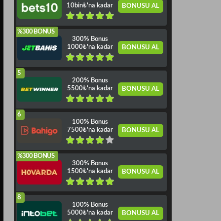
10bin₺'na kadar
BONUSU AL
%300 BONUS
300% Bonus
1000₺'na kadar
BONUSU AL
5
200% Bonus
5500₺'na kadar
BONUSU AL
6
100% Bonus
7500₺'na kadar
BONUSU AL
%300 BONUS
300% Bonus
1500₺'na kadar
BONUSU AL
8
100% Bonus
5000₺'na kadar
BONUSU AL