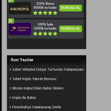
24
100% Bonus
8000₺'na kadar
BONUSU AL
25
100% İade
5000₺'na kadar
BONUSU AL
Son Yazılar
1xbet Voleybol Dünya Turnuvası Kampanyası
1xbet Kripto Yatırım Bonusu
Bitcoin Kabul Eden Bahis Siteleri
Kripto ile Bahis
Fenerbahçe Galatasaray Derbi