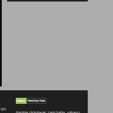
için
blackter.click
olarak; canlı bahis, yabancı