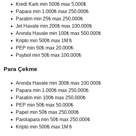
Kredi Kartı min 500₺ max 5.000₺
Papara min 1.000₺ max 250.000₺
Paratim min 25₺ max 250.000₺
Jet Havale min 200₺ max 100.000₺
Anında Havale min 100₺ max 500.000₺
Kripto min 500₺ max 1M ₺
PEP min 50₺ max 20.000₺
Paybol min 50₺ max 100.000₺
Para Çekme
Anında Havale min 300₺ max 100.000₺
Papara min 1.000₺ max 250.000₺
Paratim min 100₺ max 250.000₺
PEP min 50₺ max 50.000₺
Papel min 50₺ max 250.000₺
Parolapara min 50₺ max 250.000₺
Kripto min 500₺ max 1M ₺