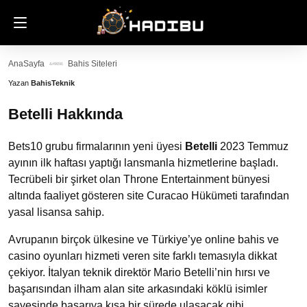
AnaSayfa
Bahis Siteleri
Yazan
BahisTeknik
Betelli Hakkında
Bets10 grubu firmalarının yeni üyesi
Betelli
2023 Temmuz
ayının ilk haftası yaptığı lansmanla hizmetlerine başladı.
Tecrübeli bir şirket olan Throne Entertainment bünyesi
altında faaliyet gösteren site Curacao Hükümeti tarafından
yasal lisansa sahip.
Avrupanın birçok ülkesine ve Türkiye’ye online bahis ve
casino oyunları hizmeti veren site farklı temasıyla dikkat
çekiyor. İtalyan teknik direktör Mario Betelli’nin hırsı ve
başarısından ilham alan site arkasındaki köklü isimler
sayesinde başarıya kısa bir sürede ulaşacak gibi