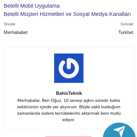
Betelli Mobil Uygulama
Betelli Müşteri Hizmetleri ve Sosyal Medya Kanalları
Önceki
Sonraki
Merhababet
Turkbet
BahisTeknik
Merhabalar, Ben Oğuz, 10 seneyi aşkın süredir bahis
sektörünün içinde yer alıyorum. Böyle vakit bulduğum
zamanlarda sizlere tecrübelerimi aktarmak beni mutlu
ediyor.