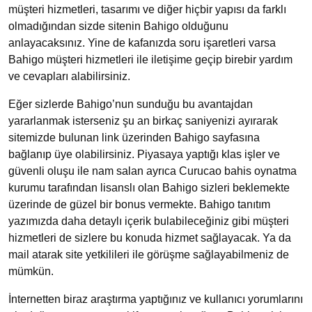
müşteri hizmetleri, tasarımı ve diğer hiçbir yapısı da farklı
olmadığından sizde sitenin Bahigo olduğunu
anlayacaksınız. Yine de kafanızda soru işaretleri varsa
Bahigo müşteri hizmetleri ile iletişime geçip birebir yardım
ve cevapları alabilirsiniz.
Eğer sizlerde Bahigo’nun sunduğu bu avantajdan
yararlanmak isterseniz şu an birkaç saniyenizi ayırarak
sitemizde bulunan link üzerinden Bahigo sayfasına
bağlanıp üye olabilirsiniz. Piyasaya yaptığı klas işler ve
güvenli oluşu ile nam salan ayrıca Curucao bahis oynatma
kurumu tarafından lisanslı olan Bahigo sizleri beklemekte
üzerinde de güzel bir bonus vermekte. Bahigo tanıtım
yazımızda daha detaylı içerik bulabileceğiniz gibi müşteri
hizmetleri de sizlere bu konuda hizmet sağlayacak. Ya da
mail atarak site yetkilileri ile görüşme sağlayabilmeniz de
mümkün.
İnternetten biraz araştırma yaptığınız ve kullanıcı yorumlarını