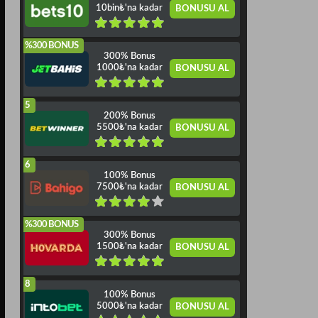
10bin₺'na kadar
BONUSU AL
%300 BONUS
300% Bonus
1000₺'na kadar
BONUSU AL
5
200% Bonus
5500₺'na kadar
BONUSU AL
6
100% Bonus
7500₺'na kadar
BONUSU AL
%300 BONUS
300% Bonus
1500₺'na kadar
BONUSU AL
8
100% Bonus
5000₺'na kadar
BONUSU AL