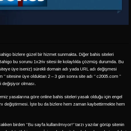
higo bizlere güzel bir hizmet sunmakta. Diğer bahis siteleri
mu Bahigo bu sorunu 1x2riv sitesi ile kolaylıkla çözmüş durumda. Bu
 siteye üye iseniz) sürekli domain adı yada URL adı değişmesi
‘’ sitesine üye olduktan 2 – 3 gün sonra site adı ‘’ c2005.com ’’
li değişiyor olması.
emiz yasalarına göre online bahis siteleri yasak olduğu için engel
nı değiştirmesi. İşte bu da bizlere hem zaman kaybettirmekte hem
akken birden ‘’Bu sayfa kullanılmıyor!‘’ tarzı yazılar görüp sitenin