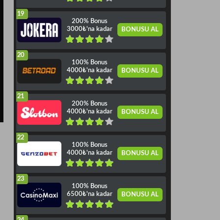
19
200% Bonus
3000₺'na kadar
BONUSU AL
20
100% Bonus
4000₺'na kadar
BONUSU AL
21
200% Bonus
4000₺'na kadar
BONUSU AL
22
100% Bonus
4000₺'na kadar
BONUSU AL
23
100% Bonus
6500₺'na kadar
BONUSU AL