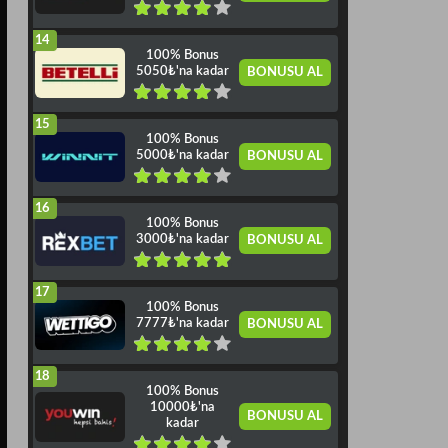
14
100% Bonus
5050₺'na kadar
BONUSU AL
15
100% Bonus
5000₺'na kadar
BONUSU AL
16
100% Bonus
3000₺'na kadar
BONUSU AL
17
100% Bonus
7777₺'na kadar
BONUSU AL
18
100% Bonus
10000₺'na
BONUSU AL
kadar