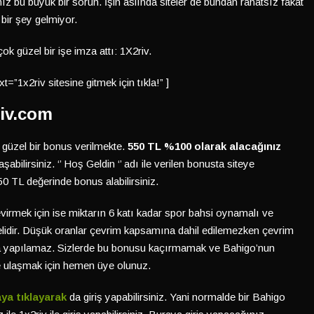
z bu büyük bir sorun. İşin aslında siteler de bundan rahatsız fakat
k bir şey gelmiyor.
 güzel bir işe imza attı: 1X2riv.
t=”1x2riv sitesine gitmek için tıkla!” ]
riv.com
 güzel bir bonus verilmekte.
550 TL %100 olarak alacağınız
bilirsiniz. ‘’ Hoş Geldin ‘’ adı ile verilen bonusta siteye
TL değerinde bonus alabilirsiniz.
irmek için ise miktarın 6 katı kadar spor bahsi oynamalı ve
lidir. Düşük oranlar çevrim kapsamına dahil edilemezken çevrim
da yapılamaz. Sizlerde bu bonusu kaçırmamak ve Bahigo’nun
ye ulaşmak için hemen üye olunuz.
ya tıklayarak
da giriş yapabilirsiniz. Yani normalde bir Bahigo