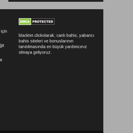
için
blackter.click
olarak; canlı bahis, yabancı
bahis siteleri ve bonuslarının
ğit
tanıtılmasında en büyük yardımcınız
olmaya geliyoruz.
a