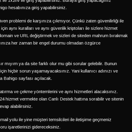
 ile 1x2riv ile giriş yapabilirsiniz. Buraya giriş yapacağınız
higo hesabınıza giriş yapabilirsiniz.
güven problemi de karşınıza çıkmıyor. Çünkü zaten güvenilirliği ile
in aynı kuralları ve aynı güvenlik kriptoları ile sizlere hizmet
 domain ve URL değiştirmek ve sizleri de siteden mahrum bırakmak
abınıza her zaman bir engel durumu olmadan özgürce
şır mıyım ya da site farklı olur mu gibi sorular gelebilir. Bunun
 için hiçbir sorun yaşamayacaksınız. Yani kullanıcı adınızı ve
za Bahigo sayfası açılacak.
 yatırma ve çekme yöntemlerini ve aynı hizmetleri alacaksınız.
/ 24 hizmet vermekte olan Canlı Destek hattına sorabilir ve sitenin
evap alabilirsiniz.
mail yolu ile yine müşteri temsilcileri ile iletişime geçmeniz
 işaretlerinizi gidereceksiniz.