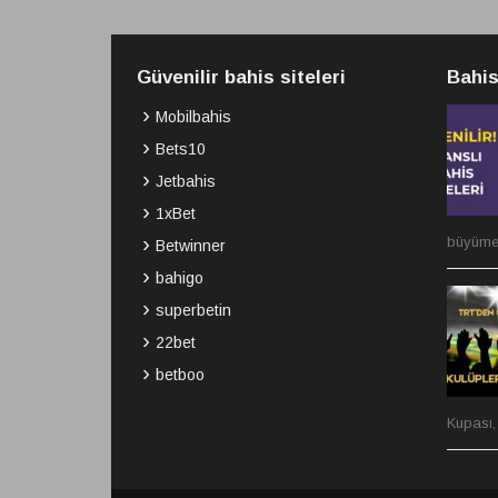
Güvenilir bahis siteleri
Bahis
Mobilbahis
Bets10
Jetbahis
1xBet
büyüme 
Betwinner
bahigo
superbetin
22bet
betboo
Kupası, 