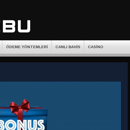
ÖDEME YÖNTEMLERI
CANLI BAHIS
CASINO