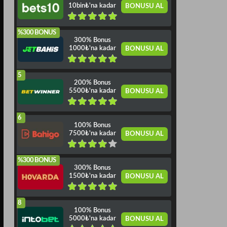
10bin₺'na kadar
BONUSU AL
%300 BONUS
300% Bonus
1000₺'na kadar
BONUSU AL
5
200% Bonus
5500₺'na kadar
BONUSU AL
6
100% Bonus
7500₺'na kadar
BONUSU AL
%300 BONUS
300% Bonus
1500₺'na kadar
BONUSU AL
8
100% Bonus
5000₺'na kadar
BONUSU AL