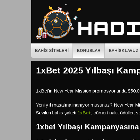
BAHIS SITELERI
BONUSLAR
BAHISKLAVUZ
1xBet 2025 Yılbaşı Kam
1xBet’in New Year Mission promosyonunda $50.000’a
Yeni yıl masalına inanıyor musunuz? New Year Mis
Sevilen bahis şirketi
1xBet
, cömert nakit ödüller, s
1xbet Yılbaşı Kampanyasına N