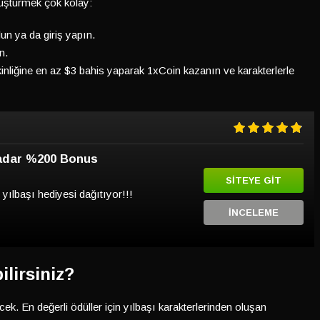
üştürmek çok kolay:
n ya da giriş yapın.
n.
kinliğine en az $3 bahis yaparak 1xCoin kazanın ve karakterlerle
kadar %200 Bonus
SITEYE GIT
yılbaşı hediyesi dağıtıyor!!!
İNCELEME
ilirsiniz?
k. En değerli ödüller için yılbaşı karakterlerinden oluşan