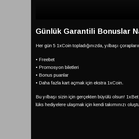
Günlük Garantili Bonuslar Na
Her gün 5 1xCoin topladığınızda, yılbaşı çoraplarını
• Freebet
• Promosyon biletleri
• Bonus puanlar
• Daha fazla kart açmak için ekstra 1xCoin.
Bu yılbaşı sizin için gerçekten büyülü olsun! 1xBe
lüks hediyelere ulaşmak için kendi takımınızı oluşt