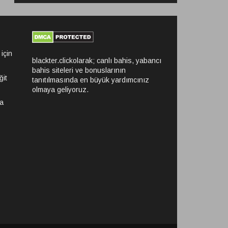
için
blackter.click
olarak; canlı bahis, yabancı
bahis siteleri ve bonuslarının
ğit
tanıtılmasında en büyük yardımcınız
olmaya geliyoruz.
a