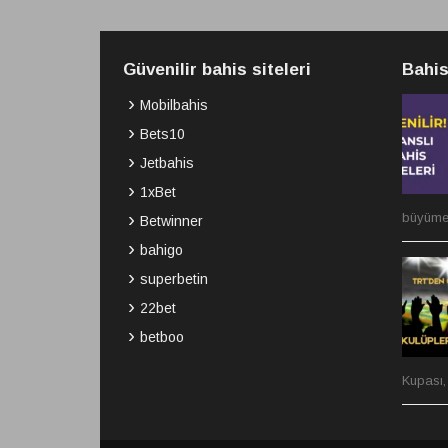
Güvenilir bahis siteleri
Bahis
Mobilbahis
Bets10
Jetbahis
1xBet
büyüme 
Betwinner
bahigo
superbetin
22bet
betboo
Kupası, 