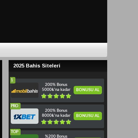
2025 Bahis Siteleri
1
200% Bonus
5000₺'na kadar
BONUSU AL
PRO
200% Bonus
8000₺'na kadar
BONUSU AL
TOP
%200 Bonus