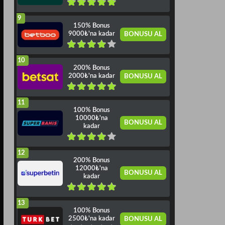
9
150% Bonus
9000₺'na kadar
BONUSU AL
10
200% Bonus
2000₺'na kadar
BONUSU AL
11
100% Bonus
10000₺'na
BONUSU AL
kadar
12
200% Bonus
12000₺'na
BONUSU AL
kadar
13
100% Bonus
2500₺'na kadar
BONUSU AL