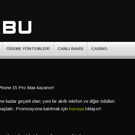
ÖDEME YÖNTEMLERI
CANLI BAHIS
CASINO
iPhone 15 Pro Max kazanın!
ne kadar geçerli olan; yeni bir akıllı telefon ve diğer ödülleri
başlattı. Promosyona katılmak için
buraya
tıklayın!