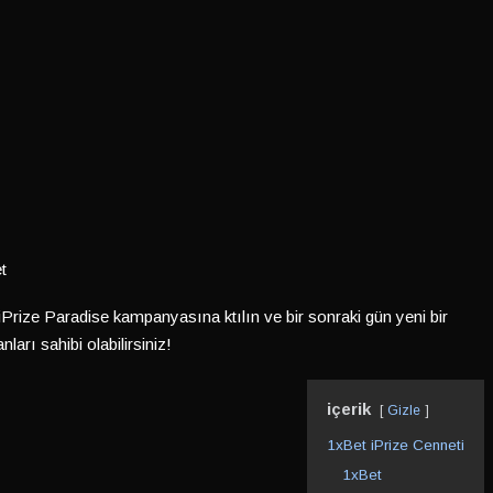
t
ize Paradise kampanyasına ktılın ve bir sonraki gün yeni bir
arı sahibi olabilirsiniz!
içerik
Gizle
1xBet iPrize Cenneti
1xBet