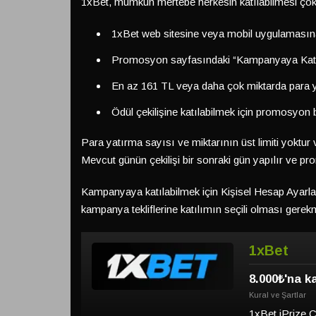
1xBet, mümkün mertebe herkesin katılabilmesi çok 
1xBet web sitesine veya mobil uygulamasına 
Promosyon sayfasındaki “Kampanyaya Katıl”
En az 161 TL veya daha çok miktarda para y
Ödül çekilişine katılabilmek için promosyon bile
Para yatırma sayısı ve miktarının üst limiti yoktur 
Mevcut günün çekilişi bir sonraki gün yapılır ve 
Kampanyaya katılabilmek için Kişisel Hesap Ayarları
kampanya tekliflerine katılımın seçili olması gerek
1xBet
8.000₺'na 
Kural ve Şartlar
1xBet iPrize 