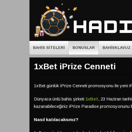
BAHIS SITELERI
BONUSLAR
BAHISKLAVUZ
1xBet iPrize Cenneti
1xBet günlük iPrize Cenneti promosyonu ile yeni 
Dünyaca ünlü bahis şirketi
1xBet
, 23 Haziran tarihi
kazanabileceğiniz iPrize Paradise promosyonunu 
Nasıl katılacaksınız?