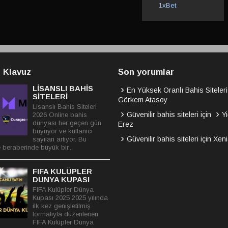
1xBet
 Klavuz
Son yorumlar
LISANSLI BAHIS
En Yüksek Oranlı Bahis Siteleri
SITELERI
Görkem Atasoy
Lisanslı Bahis Siteleri
Güvenilir bahis siteleri
için
Yi
2026 Online bahis
dünyası her geçen gün
Erez
büyüyor ve kullanıcı
Güvenilir bahis siteleri
için
Xeni
sayıları artıyor. Bu
beraberinde büyük bir...
FIFA KULÜPLER
DÜNYA KUPASI
FIFA Kulüpler Dünya
Kupası 2025 2025 yılında
ilk kez genişletilmiş
formatıyla düzenlenen
FIFA Kulüpler Dünya