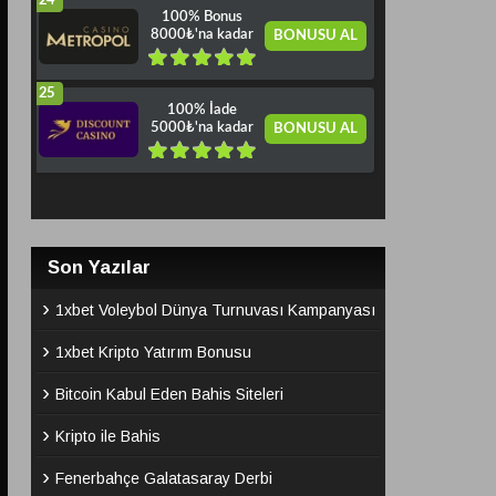
24
100% Bonus
8000₺'na kadar
BONUSU AL
25
100% İade
5000₺'na kadar
BONUSU AL
Son Yazılar
1xbet Voleybol Dünya Turnuvası Kampanyası
1xbet Kripto Yatırım Bonusu
Bitcoin Kabul Eden Bahis Siteleri
Kripto ile Bahis
Fenerbahçe Galatasaray Derbi