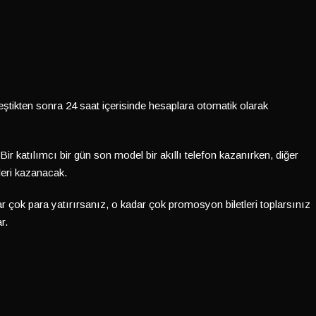
leştikten sonra 24 saat içerisinde hesaplara otomatik olarak
Bir katılımcı bir gün son model bir akıllı telefon kazanırken, diğer
leri kazanacak.
çok para yatırırsanız, o kadar çok promosyon biletleri toplarsınız
r.