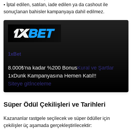
• İptal edilen, satılan, iade edilen ya da cashout ile
sonuçlanan bahisler kampanyaya dahil edilmez.
1xBet
8.000₺'na kadar %200 Bonus
Kural ve Şartlar
1xDunk Kampanyasına Hemen Katıl!!
Siteye git
İnceleme
Süper Ödül Çekilişleri ve Tarihleri
Kazananlar rastgele seçilecek ve süper ödüller için
çekilişler üç aşamada gerçekleştirilecektir: