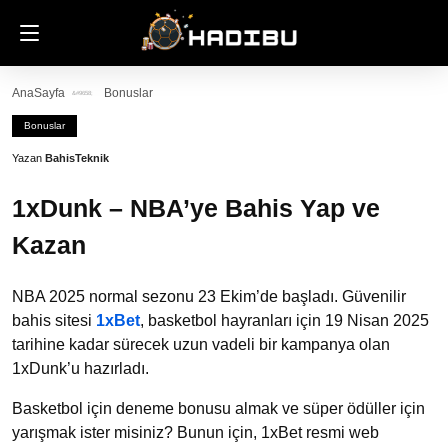
AnaSayfa
Bonuslar
Bonuslar
Yazan
BahisTeknik
1xDunk – NBA’ye Bahis Yap ve
Kazan
NBA 2025 normal sezonu 23 Ekim’de başladı. Güvenilir
bahis sitesi
1xBet
, basketbol hayranları için 19 Nisan 2025
tarihine kadar sürecek uzun vadeli bir kampanya olan
1xDunk’u hazırladı.
Basketbol için deneme bonusu almak ve süper ödüller için
yarışmak ister misiniz? Bunun için, 1xBet resmi web