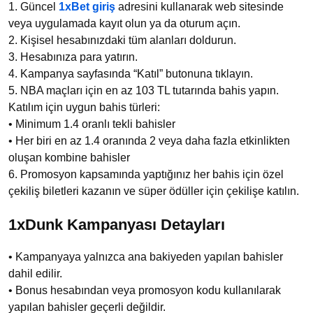
1. Güncel
1xBet giriş
adresini kullanarak web sitesinde
veya uygulamada kayıt olun ya da oturum açın.
2. Kişisel hesabınızdaki tüm alanları doldurun.
3. Hesabınıza para yatırın.
4. Kampanya sayfasında “Katıl” butonuna tıklayın.
5. NBA maçları için en az 103 TL tutarında bahis yapın.
Katılım için uygun bahis türleri:
• Minimum 1.4 oranlı tekli bahisler
• Her biri en az 1.4 oranında 2 veya daha fazla etkinlikten
oluşan kombine bahisler
6. Promosyon kapsamında yaptığınız her bahis için özel
çekiliş biletleri kazanın ve süper ödüller için çekilişe katılın.
1xDunk Kampanyası Detayları
• Kampanyaya yalnızca ana bakiyeden yapılan bahisler
dahil edilir.
• Bonus hesabından veya promosyon kodu kullanılarak
yapılan bahisler geçerli değildir.