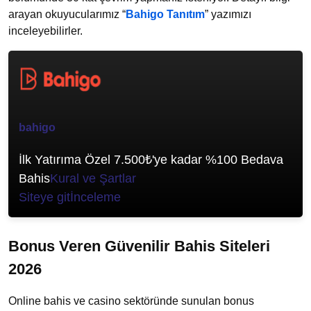
arayan okuyucularımız “
Bahigo Tanıtım
” yazımızı
inceleyebilirler.
bahigo
İlk Yatırıma Özel 7.500₺'ye kadar %100 Bedava
Bahis
Kural ve Şartlar
Siteye git
İnceleme
Bonus Veren Güvenilir Bahis Siteleri
2026
Online bahis ve casino sektöründe sunulan bonus