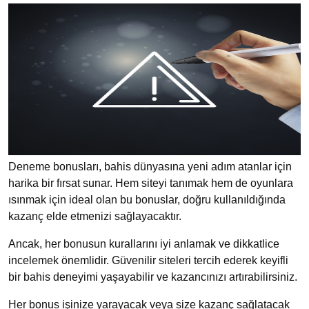
Deneme bonusları, bahis dünyasına yeni adım atanlar için
harika bir fırsat sunar. Hem siteyi tanımak hem de oyunlara
ısınmak için ideal olan bu bonuslar, doğru kullanıldığında
kazanç elde etmenizi sağlayacaktır.
Ancak, her bonusun kurallarını iyi anlamak ve dikkatlice
incelemek önemlidir. Güvenilir siteleri tercih ederek keyifli
bir bahis deneyimi yaşayabilir ve kazancınızı artırabilirsiniz.
Her bonus işinize yarayacak veya size kazanç sağlatacak