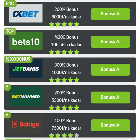
PRO
200% Bonus
Bonusu Al
8000₺'na kadar
TOP
%200 Bonus
Bonusu Al
10bin₺'na kadar
%300 BONUS
300% Bonus
Bonusu Al
1000₺'na kadar
5
200% Bonus
Bonusu Al
5500₺'na kadar
6
100% Bonus
Bonusu Al
7500₺'na kadar