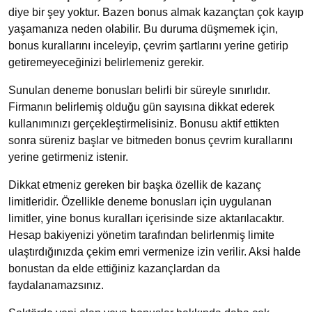
diye bir şey yoktur. Bazen bonus almak kazançtan çok kayıp
yaşamanıza neden olabilir. Bu duruma düşmemek için,
bonus kurallarını inceleyip, çevrim şartlarını yerine getirip
getiremeyeceğinizi belirlemeniz gerekir.
Sunulan deneme bonusları belirli bir süreyle sınırlıdır.
Firmanın belirlemiş olduğu gün sayısına dikkat ederek
kullanımınızı gerçekleştirmelisiniz. Bonusu aktif ettikten
sonra süreniz başlar ve bitmeden bonus çevrim kurallarını
yerine getirmeniz istenir.
Dikkat etmeniz gereken bir başka özellik de kazanç
limitleridir. Özellikle deneme bonusları için uygulanan
limitler, yine bonus kuralları içerisinde size aktarılacaktır.
Hesap bakiyenizi yönetim tarafından belirlenmiş limite
ulaştırdığınızda çekim emri vermenize izin verilir. Aksi halde
bonustan da elde ettiğiniz kazançlardan da
faydalanamazsınız.