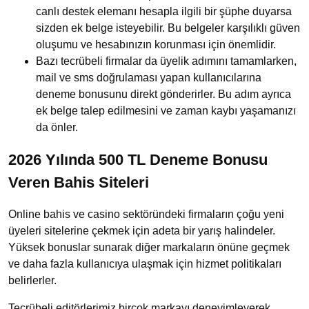
canlı destek elemanı hesapla ilgili bir şüphe duyarsa
sizden ek belge isteyebilir. Bu belgeler karşılıklı güven
oluşumu ve hesabınızın korunması için önemlidir.
Bazı tecrübeli firmalar da üyelik adımını tamamlarken,
mail ve sms doğrulaması yapan kullanıcılarına
deneme bonusunu direkt gönderirler. Bu adım ayrıca
ek belge talep edilmesini ve zaman kaybı yaşamanızı
da önler.
2026 Yılında 500 TL Deneme Bonusu
Veren Bahis Siteleri
Online bahis ve casino sektöründeki firmaların çoğu yeni
üyeleri sitelerine çekmek için adeta bir yarış halindeler.
Yüksek bonuslar sunarak diğer markaların önüne geçmek
ve daha fazla kullanıcıya ulaşmak için hizmet politikaları
belirlerler.
Tecrübeli editörlerimiz birçok markayı deneyimleyerek,