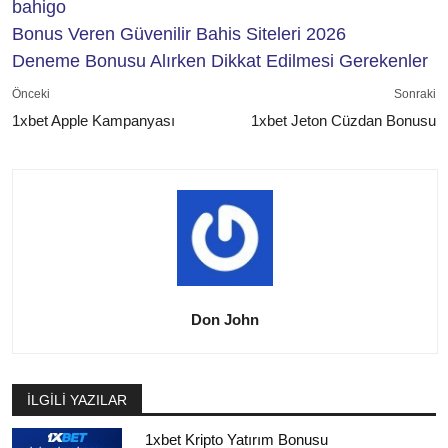
bahigo
Bonus Veren Güvenilir Bahis Siteleri 2026
Deneme Bonusu Alırken Dikkat Edilmesi Gerekenler
Önceki
Sonraki
1xbet Apple Kampanyası
1xbet Jeton Cüzdan Bonusu
Don John
İLGILI YAZILAR
1xbet Kripto Yatırım Bonusu