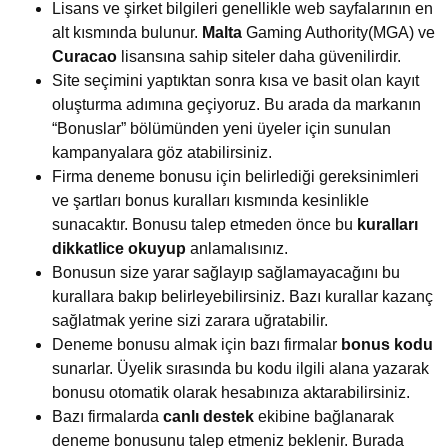
Lisans ve şirket bilgileri genellikle web sayfalarının en
alt kısmında bulunur.
Malta
Gaming Authority(MGA) ve
Curacao
lisansına sahip siteler daha güvenilirdir.
Site seçimini yaptıktan sonra kısa ve basit olan kayıt
oluşturma adımına geçiyoruz. Bu arada da markanın
“Bonuslar” bölümünden yeni üyeler için sunulan
kampanyalara göz atabilirsiniz.
Firma deneme bonusu için belirlediği gereksinimleri
ve şartları bonus kuralları kısmında kesinlikle
sunacaktır. Bonusu talep etmeden önce bu
kuralları
dikkatlice okuyup
anlamalısınız.
Bonusun size yarar sağlayıp sağlamayacağını bu
kurallara bakıp belirleyebilirsiniz. Bazı kurallar kazanç
sağlatmak yerine sizi zarara uğratabilir.
Deneme bonusu almak için bazı firmalar
bonus kodu
sunarlar. Üyelik sırasında bu kodu ilgili alana yazarak
bonusu otomatik olarak hesabınıza aktarabilirsiniz.
Bazı firmalarda
canlı destek
ekibine bağlanarak
deneme bonusunu talep etmeniz beklenir. Burada