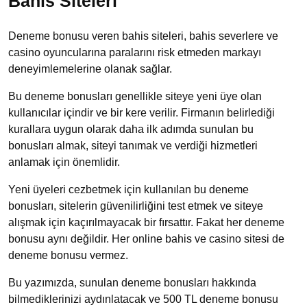
Bahis Siteleri
Deneme bonusu veren bahis siteleri, bahis severlere ve
casino oyuncularına paralarını risk etmeden markayı
deneyimlemelerine olanak sağlar.
Bu deneme bonusları genellikle siteye yeni üye olan
kullanıcılar içindir ve bir kere verilir. Firmanın belirlediği
kurallara uygun olarak daha ilk adımda sunulan bu
bonusları almak, siteyi tanımak ve verdiği hizmetleri
anlamak için önemlidir.
Yeni üyeleri cezbetmek için kullanılan bu deneme
bonusları, sitelerin güvenilirliğini test etmek ve siteye
alışmak için kaçırılmayacak bir fırsattır. Fakat her deneme
bonusu aynı değildir. Her online bahis ve casino sitesi de
deneme bonusu vermez.
Bu yazımızda, sunulan deneme bonusları hakkında
bilmediklerinizi aydınlatacak ve 500 TL deneme bonusu