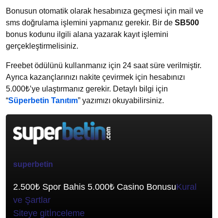
Bonusun otomatik olarak hesabınıza geçmesi için mail ve
sms doğrulama işlemini yapmanız gerekir. Bir de
SB500
bonus kodunu ilgili alana yazarak kayıt işlemini
gerçekleştirmelisiniz.
Freebet ödülünü kullanmanız için 24 saat süre verilmiştir.
Ayrıca kazançlarınızı nakite çevirmek için hesabınızı
5.000₺’ye ulaştırmanız gerekir. Detaylı bilgi için
“
Süperbetin Tanıtım
” yazımızı okuyabilirsiniz.
superbetin
2.500₺ Spor Bahis 5.000₺ Casino Bonusu
Kural
ve Şartlar
Siteye git
İnceleme