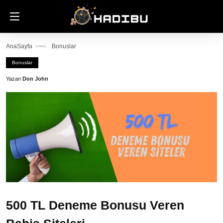
AnaSayfa
Bonuslar
Bonuslar
Yazan
Don John
500 TL Deneme Bonusu Veren