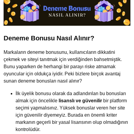
Deneme Bonusu Nasıl Alınır?
Markaların deneme bonusunu, kullanıcıların dikkatini
çekmek ve siteyi tanıtmak için verdiğinden bahsetmiştik.
Bunu yaparken de herhangi bir parayı riske atmamak
oyuncular için oldukça iyidir. Peki bizlere birçok avantaj
sunan deneme bonusları nasıl alınır?
İlk üyelik bonusu olarak da adlandırılan bu bonusları
almak için öncelikle
lisanslı ve güvenilir
bir platform
seçimi yapmalısınız. Yüksek bonuslar veren her site
için güvenilir diyemeyiz. Burada en önemli kriter
markanın geçerli bir yasal lisansının olup olmadığının
kontrolüdür.