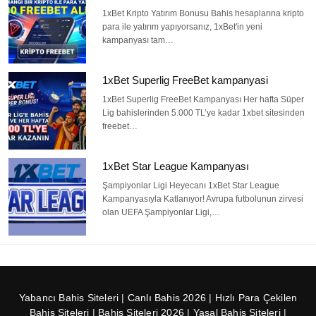
1xBet Kripto Yatırım Bonusu Bahis hesaplarına kripto
para ile yatırım yapıyorsanız, 1xBet'in yeni
kampanyası tam…
1xBet Superlig FreeBet kampanyasi
1xBet Superlig FreeBet Kampanyası Her hafta Süper
Lig bahislerinden 5.000 TL’ye kadar 1xbet sitesinden
freebet…
1xBet Star League Kampanyası
Şampiyonlar Ligi Heyecanı 1xBet Star League
Kampanyasıyla Katlanıyor! Avrupa futbolunun zirvesi
olan UEFA Şampiyonlar Ligi,…
Yabancı Bahis Siteleri
|
Canlı Bahis 2026
|
Hızlı Para Çekilen
Bahis Siteleri
|
Bahis Siteleri 2026
|
Yasal Bahis Siteleri
|