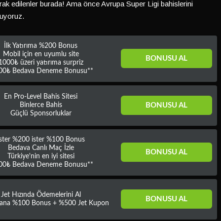
rak edilenler burada! Ama önce Avrupa Super Ligi bahislerini
nuyoruz.
İlk Yatırıma %200 Bonus
Mobil için en uyumlu site
BONUSU AL
1000₺ üzeri yatırıma surpriz
00₺ Bedava Deneme Bonusu**
En Pro-Level Bahis Sitesi
Binlerce Bahis
BONUSU AL
Güçlü Sponsorluklar
İster %200 ister %100 Bonus
Bedava Canlı Maç İzle
BONUSU AL
Türkiye'nin en iyi sitesi
00₺ Bedava Deneme Bonusu**
Jet Hızında Ödemelerini Al
BONUSU AL
mana %100 Bonus + %500 Jet Kupon