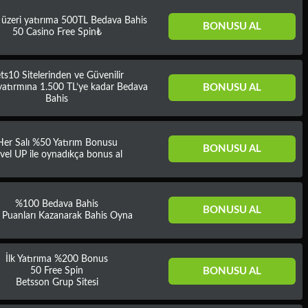
üzeri yatırıma 500TL Bedava Bahis
BONUSU AL
50 Casino Free Spin₺
ts10 Sitelerinden ve Güvenilir
 yatırmına 1.500 TL’ye kadar Bedava
BONUSU AL
Bahis
Her Salı %50 Yatırım Bonusu
BONUSU AL
vel UP ile oynadıkça bonus al
%100 Bedava Bahis
BONUSU AL
 Puanları Kazanarak Bahis Oyna
İlk Yatırıma %200 Bonus
50 Free Spin
BONUSU AL
Betsson Grup Sitesi