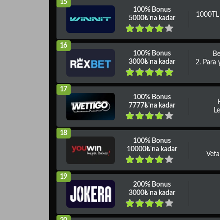
15
100% Bonus
1000TL 
5000₺'na kadar
16
100% Bonus
Be
3000₺'na kadar
2. Para
17
100% Bonus
7777₺'na kadar
Le
18
100% Bonus
10000₺'na kadar
Vefa
19
200% Bonus
3000₺'na kadar