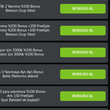
İlk 2 Yatırıma %100 Bonus
BONUSU AL
Betsson Grup Sitesi
atırıma %200 Bonus +200 FreeSpin
tırıma %200 Bonus +100 FreeSpin
BONUSU AL
Betsson Grup Sitesi
por için 1000₺ %100 Bonus
BONUSU AL
asino için 3000₺ %100 Bonus
lk 3 Yatırmaya Ayrı Ayrı Bonus
BONUSU AL
Bahis Platformu eklendi
 3 para yatırımına %100 Bonus
Artı 150 FreeSpin
BONUSU AL
Spor Bahisleri de başladı!!