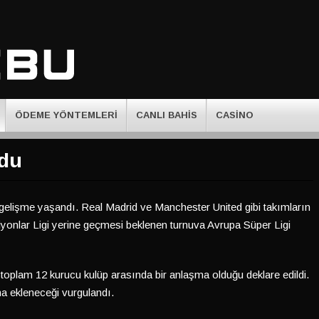
ÖDEME YÖNTEMLERI
CANLI BAHIS
CASINO
ldu
 gelişme yaşandı. Real Madrid ve Manchester United gibi takımların
iyonlar Ligi yerine geçmesi beklenen turnuva Avrupa Süper Ligi
 toplam 12 kurucu kulüp arasında bir anlaşma olduğu deklare edildi.
ha ekleneceği vurgulandı.