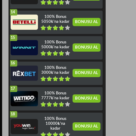
14
100% Bonus
5050₺'na kadar
BONUSU AL
15
100% Bonus
5000₺'na kadar
BONUSU AL
16
100% Bonus
3000₺'na kadar
BONUSU AL
17
100% Bonus
7777₺'na kadar
BONUSU AL
18
100% Bonus
10000₺'na
BONUSU AL
kadar