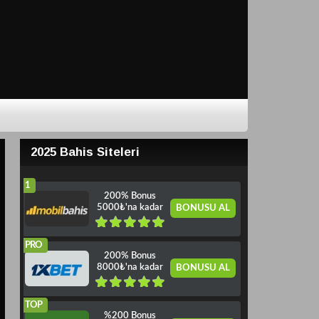
2025 Bahis Siteleri
1
200% Bonus
5000₺'na kadar
BONUSU AL
PRO
200% Bonus
8000₺'na kadar
BONUSU AL
TOP
%200 Bonus