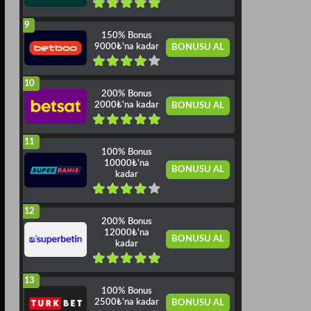
9
150% Bonus
9000₺'na kadar
BONUSU AL
10
200% Bonus
2000₺'na kadar
BONUSU AL
11
100% Bonus
10000₺'na
BONUSU AL
kadar
12
200% Bonus
12000₺'na
BONUSU AL
kadar
13
100% Bonus
2500₺'na kadar
BONUSU AL