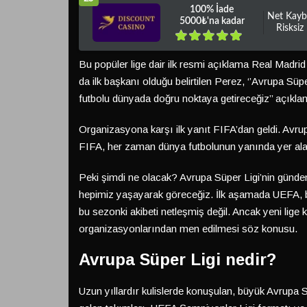
100% İade
Net Kaybı
5000₺'na kadar
Risksiz
Bu popüler lige dair ilk resmi açıklama Real Madri
da ilk başkanı olduğu belirtilen Perez, ‘’Avrupa Süp
futbolu dünyada doğru noktaya getireceğiz’’ açıkla
Organizasyona karşı ilk yanıt FIFA’dan geldi. Avru
FIFA, her zaman dünya futbolunun yanında yer alaca
Peki şimdi ne olacak? Avrupa Süper Ligi’nin günd
hepimiz yaşayarak göreceğiz. İlk aşamada UEFA, bir 
bu sezonki akibeti netleşmiş değil. Ancak yeni lig
organizasyonlarından men edilmesi söz konusu.
Avrupa Süper Ligi nedir?
Uzun yıllardır kulislerde konuşulan, büyük Avrup