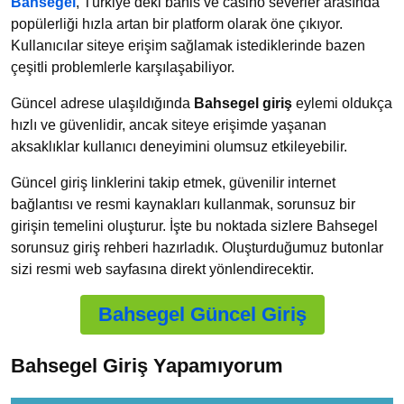
Bahsegel
, Türkiye’deki bahis ve casino severler arasında
popülerliği hızla artan bir platform olarak öne çıkıyor.
Kullanıcılar siteye erişim sağlamak istediklerinde bazen
çeşitli problemlerle karşılaşabiliyor.
Güncel adrese ulaşıldığında
Bahsegel giriş
eylemi oldukça
hızlı ve güvenlidir, ancak siteye erişimde yaşanan
aksaklıklar kullanıcı deneyimini olumsuz etkileyebilir.
Güncel giriş linklerini takip etmek, güvenilir internet
bağlantısı ve resmi kaynakları kullanmak, sorunsuz bir
girişin temelini oluşturur. İşte bu noktada sizlere Bahsegel
sorunsuz giriş rehberi hazırladık. Oluşturduğumuz butonlar
sizi resmi web sayfasına direkt yönlendirecektir.
Bahsegel Güncel Giriş
Bahsegel Giriş Yapamıyorum