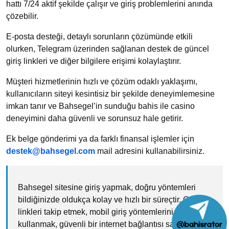
hattı 7/24 aktif şekilde çalışır ve giriş problemlerini anında
çözebilir.
E-posta desteği, detaylı sorunların çözümünde etkili
olurken, Telegram üzerinden sağlanan destek de güncel
giriş linkleri ve diğer bilgilere erişimi kolaylaştırır.
Müşteri hizmetlerinin hızlı ve çözüm odaklı yaklaşımı,
kullanıcıların siteyi kesintisiz bir şekilde deneyimlemesine
imkan tanır ve Bahsegel’in sunduğu bahis ile casino
deneyimini daha güvenli ve sorunsuz hale getirir.
Ek belge gönderimi ya da farklı finansal işlemler için
destek@bahsegel.com
mail adresini kullanabilirsiniz.
Bahsegel sitesine giriş yapmak, doğru yöntemleri
bildiğinizde oldukça kolay ve hızlı bir süreçtir. Güncel
linkleri takip etmek, mobil giriş yöntemlerini
kullanmak, güvenli bir internet bağlantısı sağlamak ve