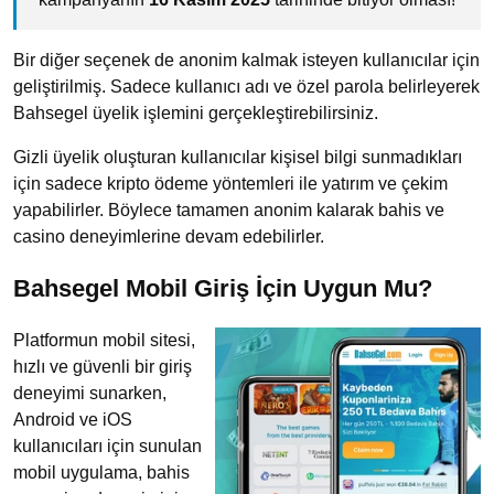
Bir diğer seçenek de anonim kalmak isteyen kullanıcılar için
geliştirilmiş. Sadece kullanıcı adı ve özel parola belirleyerek
Bahsegel üyelik işlemini gerçekleştirebilirsiniz.
Gizli üyelik oluşturan kullanıcılar kişisel bilgi sunmadıkları
için sadece kripto ödeme yöntemleri ile yatırım ve çekim
yapabilirler. Böylece tamamen anonim kalarak bahis ve
casino deneyimlerine devam edebilirler.
Bahsegel Mobil Giriş İçin Uygun Mu?
Platformun mobil sitesi,
hızlı ve güvenli bir giriş
deneyimi sunarken,
Android ve iOS
kullanıcıları için sunulan
mobil uygulama, bahis