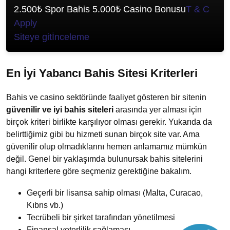
2.500₺ Spor Bahis 5.000₺ Casino Bonusu
T & C
Apply
Siteye git
İnceleme
En İyi Yabancı Bahis Sitesi Kriterleri
Bahis ve casino sektöründe faaliyet gösteren bir sitenin
güvenilir ve iyi bahis siteleri
arasında yer alması için
birçok kriteri birlikte karşılıyor olması gerekir. Yukarıda da
belirttiğimiz gibi bu hizmeti sunan birçok site var. Ama
güvenilir olup olmadıklarını hemen anlamamız mümkün
değil. Genel bir yaklaşımda bulunursak bahis sitelerini
hangi kriterlere göre seçmeniz gerektiğine bakalım.
Geçerli bir lisansa sahip olması (Malta, Curacao,
Kıbrıs vb.)
Tecrübeli bir şirket tarafından yönetilmesi
Finansal yeterlilik sağlaması