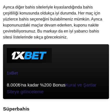
Ayrıca diğer bahis siteleriyle kıyaslandığında bahis
çeşitliliği konusunda oldukça iyi durumda. Her maç için
yüzlerce bahis seçeneğini bulabilmeniz mümkün. Ayrıca
kuponunuzdaki maçlar devam ederken, kuponu nakite
çevirebiliyorsunuz. Bu markayı da en iyi yabancı bahis
sitesi listelerinde sıkça göreceksiniz.
1xBet
8.000₺'na kadar %200 Bonus
Kural ve Şartlar
Siteye git
İnceleme
Süperbahis