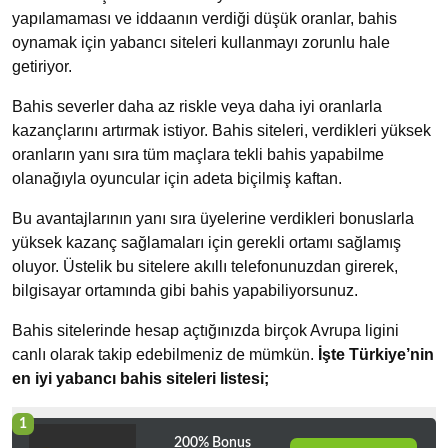
yapılamaması ve iddaanın verdiği düşük oranlar, bahis
oynamak için yabancı siteleri kullanmayı zorunlu hale
getiriyor.
Bahis severler daha az riskle veya daha iyi oranlarla
kazançlarını artırmak istiyor. Bahis siteleri, verdikleri yüksek
oranların yanı sıra tüm maçlara tekli bahis yapabilme
olanağıyla oyuncular için adeta biçilmiş kaftan.
Bu avantajlarının yanı sıra üyelerine verdikleri bonuslarla
yüksek kazanç sağlamaları için gerekli ortamı sağlamış
oluyor. Üstelik bu sitelere akıllı telefonunuzdan girerek,
bilgisayar ortamında gibi bahis yapabiliyorsunuz.
Bahis sitelerinde hesap açtığınızda birçok Avrupa ligini
canlı olarak takip edebilmeniz de mümkün.
İşte Türkiye’nin
en iyi yabancı bahis siteleri listesi;
1
200% Bonus