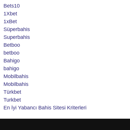
Bets10
1Xbet
1xBet
Süperbahis
Superbahis
Betboo
betboo
Bahigo
bahigo
Mobilbahis
Mobilbahis
Türkbet
Turkbet
En İyi Yabancı Bahis Sitesi Kriterleri