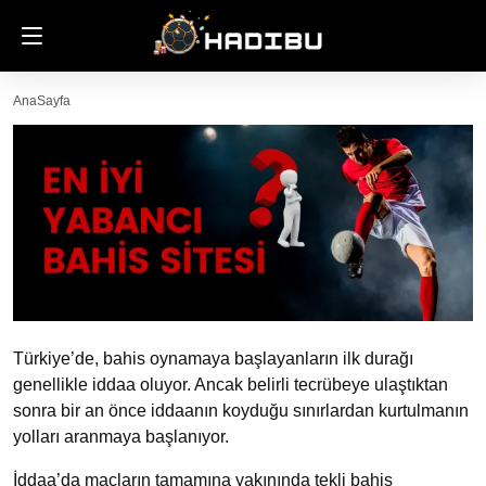
AnaSayfa
Türkiye’de, bahis oynamaya başlayanların ilk durağı
genellikle iddaa oluyor. Ancak belirli tecrübeye ulaştıktan
sonra bir an önce iddaanın koyduğu sınırlardan kurtulmanın
yolları aranmaya başlanıyor.
İddaa’da maçların tamamına yakınında tekli bahis