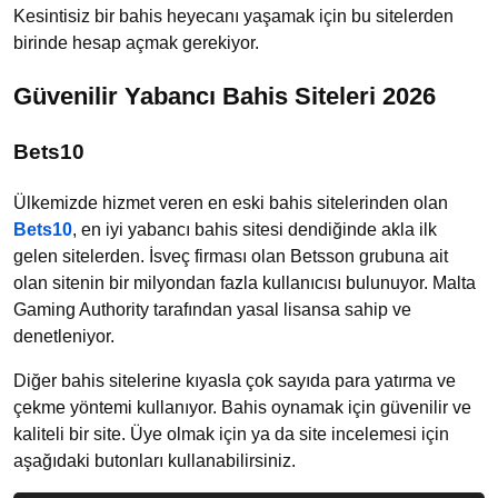
Kesintisiz bir bahis heyecanı yaşamak için bu sitelerden
birinde hesap açmak gerekiyor.
Güvenilir Yabancı Bahis Siteleri 2026
Bets10
Ülkemizde hizmet veren en eski bahis sitelerinden olan
Bets10
, en iyi yabancı bahis sitesi dendiğinde akla ilk
gelen sitelerden. İsveç firması olan Betsson grubuna ait
olan sitenin bir milyondan fazla kullanıcısı bulunuyor. Malta
Gaming Authority tarafından yasal lisansa sahip ve
denetleniyor.
Diğer bahis sitelerine kıyasla çok sayıda para yatırma ve
çekme yöntemi kullanıyor. Bahis oynamak için güvenilir ve
kaliteli bir site. Üye olmak için ya da site incelemesi için
aşağıdaki butonları kullanabilirsiniz.