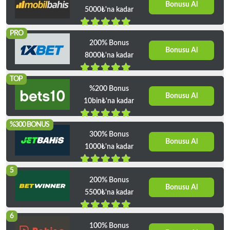
Bonusu Al
5000₺'na kadar
PRO
200% Bonus
Bonusu Al
8000₺'na kadar
TOP
%200 Bonus
Bonusu Al
10bin₺'na kadar
%300 BONUS
300% Bonus
Bonusu Al
1000₺'na kadar
5
200% Bonus
Bonusu Al
5500₺'na kadar
6
100% Bonus