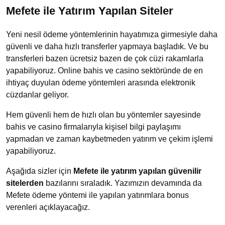
Mefete ile Yatırım Yapılan Siteler
Yeni nesil ödeme yöntemlerinin hayatımıza girmesiyle daha
güvenli ve daha hızlı transferler yapmaya başladık. Ve bu
transferleri bazen ücretsiz bazen de çok cüzi rakamlarla
yapabiliyoruz. Online bahis ve casino sektöründe de en
ihtiyaç duyulan ödeme yöntemleri arasında elektronik
cüzdanlar geliyor.
Hem güvenli hem de hızlı olan bu yöntemler sayesinde
bahis ve casino firmalarıyla kişisel bilgi paylaşımı
yapmadan ve zaman kaybetmeden yatırım ve çekim işlemi
yapabiliyoruz.
Aşağıda sizler için
Mefete ile yatırım yapılan güvenilir
sitelerden
bazılarını sıraladık. Yazımızın devamında da
Mefete ödeme yöntemi ile yapılan yatırımlara bonus
verenleri açıklayacağız.