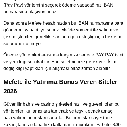
(Pay Pay) yöntemini seçerek ödeme yapacağınız IBAN
numarasına ulaşıyorsunuz.
Daha sonra Mefete hesabınızdan bu IBAN numarasına para
gönderimi yapabiliyorsunuz. Mefete yöntemi ile yatırım ve
çekim işlemleri genellikle anında gerçekleştiği için bekleme
sorununuz olmuyor.
Ödeme yöntemleri arasında karşınıza sadece PAY PAY ismi
ve yeni logosu çıkabilir. Endişe etmenize gerek yok. İsim
değişikliği yaptıkları için alışması biraz zaman alabilir.
Mefete ile Yatırıma Bonus Veren Siteler
2026
Güvenilir bahis ve casino şirketleri hızlı ve güvenli olan bu
yöntemleri kullanıcılara tanıtmak ve teşvik etmek amaçlı
bazı yatırım bonusları sunarlar. Bu bonuslar sayesinde
kazançlarınızı daha hızlı katlamanız mümkün. %10 ile %30