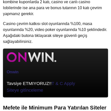
kombine kuponlarda 2 katı, casino ve canlı casino
lobilerinde ise ana para ve bonus tutarının 10 katı çevrim
yapmanız gerekir.
Casino çevrim katkısı slot oyunlarında %100, masa
oyunlarında %20, video poker oyunlarında %10 şeklindedir.
Aşağıdaki butona tıklayarak siteye güvenli geçiş
sağlayabilirsiniz.
Onwin
Tavsiye ETMIYORUZ!!
T & C Apply
Siteye git
İnceleme
Mefete ile Minimum Para Yatırılan Siteler