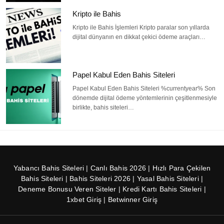
Kripto ile Bahis
Kripto ile Bahis İşlemleri Kripto paralar son yıllarda
dijital dünyanın en dikkat çekici ödeme araçları…
Papel Kabul Eden Bahis Siteleri
Papel Kabul Eden Bahis Siteleri %currentyear% Son
dönemde dijital ödeme yöntemlerinin çeşitlenmesiyle
birlikte, bahis siteleri…
Yabancı Bahis Siteleri
|
Canlı Bahis 2026
|
Hızlı Para Çekilen
Bahis Siteleri
|
Bahis Siteleri 2026
|
Yasal Bahis Siteleri
|
Deneme Bonusu Veren Siteler
|
Kredi Kartı Bahis Siteleri
|
1xbet Giriş
|
Betwinner Giriş