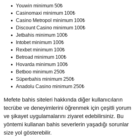
Youwin minimum 50₺
Casinomaxi minimum 100₺
Casino Metropol minimum 100₺
Discount Casino minimum 100₺
Jetbahis minimum 100₺
Intobet minimum 100₺
Rexbet minimum 100₺
Betroad minimum 100₺
Hovarda minimum 100₺
Betboo minimum 250₺
Süperbahis minimum 250₺
Anadolu Casino minimum 250₺
Mefete bahis siteleri hakkında diğer kullanıcıların
tecrübe ve deneyimlerini öğrenmek için çeşitli yorum
ve şikayet uygulamalarını ziyaret edebilirsiniz. Bu
yöntemi kullanan bahis severlerin yaşadığı sorunlar
size yol gösterebilir.