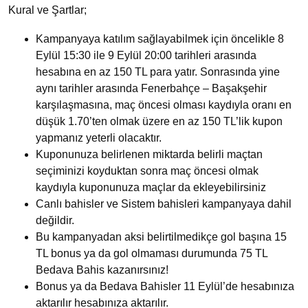
Kural ve Şartlar;
Kampanyaya katılım sağlayabilmek için öncelikle 8
Eylül 15:30 ile 9 Eylül 20:00 tarihleri arasında
hesabına en az 150 TL para yatır. Sonrasında yine
aynı tarihler arasında Fenerbahçe – Başakşehir
karşılaşmasına, maç öncesi olması kaydıyla oranı en
düşük 1.70’ten olmak üzere en az 150 TL’lik kupon
yapmanız yeterli olacaktır.
Kuponunuza belirlenen miktarda belirli maçtan
seçiminizi koyduktan sonra maç öncesi olmak
kaydıyla kuponunuza maçlar da ekleyebilirsiniz
Canlı bahisler ve Sistem bahisleri kampanyaya dahil
değildir.
Bu kampanyadan aksi belirtilmedikçe gol başına 15
TL bonus ya da gol olmaması durumunda 75 TL
Bedava Bahis kazanırsınız!
Bonus ya da Bedava Bahisler 11 Eylül’de hesabınıza
aktarılır hesabınıza aktarılır.