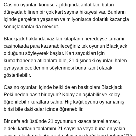
Casino oyunları konusu açıldığında anlatılan, bütün
dünyada bilinen bir çok kart sayma hikayesi var. Bunların
içinde gerçekten yaşanan ve milyonlarca dolarlık kazançla
sonuçlananlar da mevcut.
Blackjack hakkında yazılan kitapların neredeyse tamamı,
casinolarda para kazanabileceğiniz tek oyunun Blackjack
olduğunu söyleyerek başlar. Kart saydıkları için
kumarhaneden atılanlara bile, 21 dışındaki oyunları halen
oynayabileceklerinin söylenmesi buna kanıt olarak
gösterilebilir.
Casino oyunları içinde belki de en basit olanı Blackjack.
Peki neden basit bir oyun? Kolay anlaşılabilir ve kolay
öğrenilebilir kurallara sahip. Hiç kağıt oyunu oynamamış
birisi bile dakikalar içinde öğrenebilir.
Bir defa adı üstünde 21 oyununun kısaca temel amacı,
eldeki kartların toplamını 21 sayısına veya buna en yakın
sayıya ulaştırmak. Bu arada elinizdeki kağıtların toplamı 21’i