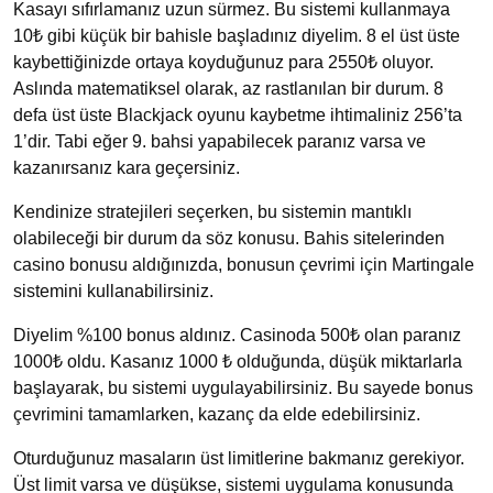
Kasayı sıfırlamanız uzun sürmez. Bu sistemi kullanmaya
10₺ gibi küçük bir bahisle başladınız diyelim. 8 el üst üste
kaybettiğinizde ortaya koyduğunuz para 2550₺ oluyor.
Aslında matematiksel olarak, az rastlanılan bir durum. 8
defa üst üste Blackjack oyunu kaybetme ihtimaliniz 256’ta
1’dir. Tabi eğer 9. bahsi yapabilecek paranız varsa ve
kazanırsanız kara geçersiniz.
Kendinize stratejileri seçerken, bu sistemin mantıklı
olabileceği bir durum da söz konusu. Bahis sitelerinden
casino bonusu aldığınızda, bonusun çevrimi için Martingale
sistemini kullanabilirsiniz.
Diyelim %100 bonus aldınız. Casinoda 500₺ olan paranız
1000₺ oldu. Kasanız 1000 ₺ olduğunda, düşük miktarlarla
başlayarak, bu sistemi uygulayabilirsiniz. Bu sayede bonus
çevrimini tamamlarken, kazanç da elde edebilirsiniz.
Oturduğunuz masaların üst limitlerine bakmanız gerekiyor.
Üst limit varsa ve düşükse, sistemi uygulama konusunda