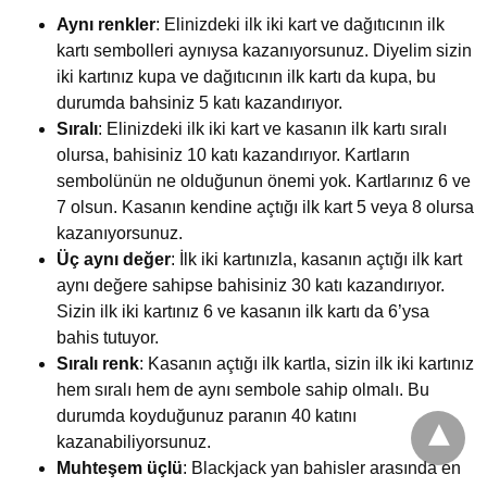
Aynı renkler
: Elinizdeki ilk iki kart ve dağıtıcının ilk
kartı sembolleri aynıysa kazanıyorsunuz. Diyelim sizin
iki kartınız kupa ve dağıtıcının ilk kartı da kupa, bu
durumda bahsiniz 5 katı kazandırıyor.
Sıralı
: Elinizdeki ilk iki kart ve kasanın ilk kartı sıralı
olursa, bahisiniz 10 katı kazandırıyor. Kartların
sembolünün ne olduğunun önemi yok. Kartlarınız 6 ve
7 olsun. Kasanın kendine açtığı ilk kart 5 veya 8 olursa
kazanıyorsunuz.
Üç aynı değer
: İlk iki kartınızla, kasanın açtığı ilk kart
aynı değere sahipse bahisiniz 30 katı kazandırıyor.
Sizin ilk iki kartınız 6 ve kasanın ilk kartı da 6’ysa
bahis tutuyor.
Sıralı renk
: Kasanın açtığı ilk kartla, sizin ilk iki kartınız
hem sıralı hem de aynı sembole sahip olmalı. Bu
durumda koyduğunuz paranın 40 katını
kazanabiliyorsunuz.
Muhteşem üçlü
: Blackjack yan bahisler arasında en