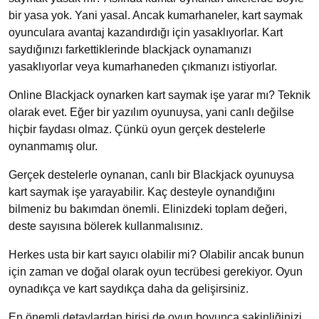
bir yasa yok. Yani yasal. Ancak kumarhaneler, kart saymak
oyunculara avantaj kazandırdığı için yasaklıyorlar. Kart
saydığınızı farkettiklerinde blackjack oynamanızı
yasaklıyorlar veya kumarhaneden çıkmanızı istiyorlar.
Online Blackjack oynarken kart saymak işe yarar mı? Teknik
olarak evet. Eğer bir yazılım oyunuysa, yani canlı değilse
hiçbir faydası olmaz. Çünkü oyun gerçek destelerle
oynanmamış olur.
Gerçek destelerle oynanan, canlı bir Blackjack oyunuysa
kart saymak işe yarayabilir. Kaç desteyle oynandığını
bilmeniz bu bakımdan önemli. Elinizdeki toplam değeri,
deste sayısına bölerek kullanmalısınız.
Herkes usta bir kart sayıcı olabilir mi? Olabilir ancak bunun
için zaman ve doğal olarak oyun tecrübesi gerekiyor. Oyun
oynadıkça ve kart saydıkça daha da gelişirsiniz.
En önemli detaylardan birisi de oyun boyunca sakinliğinizi