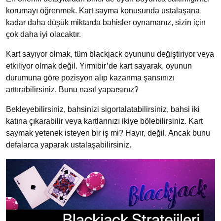
korumayı öğrenmek. Kart sayma konusunda ustalaşana
kadar daha düşük miktarda bahisler oynamanız, sizin için
çok daha iyi olacaktır.
Kart sayıyor olmak, tüm blackjack oyununu değiştiriyor veya
etkiliyor olmak değil. Yirmibir’de kart sayarak, oyunun
durumuna göre pozisyon alıp kazanma şansınızı
arttırabilirsiniz. Bunu nasıl yaparsınız?
Bekleyebilirsiniz, bahsinizi sigortalatabilirsiniz, bahsi iki
katına çıkarabilir veya kartlarınızı ikiye bölebilirsiniz. Kart
saymak yetenek isteyen bir iş mi? Hayır, değil. Ancak bunu
defalarca yaparak ustalaşabilirsiniz.