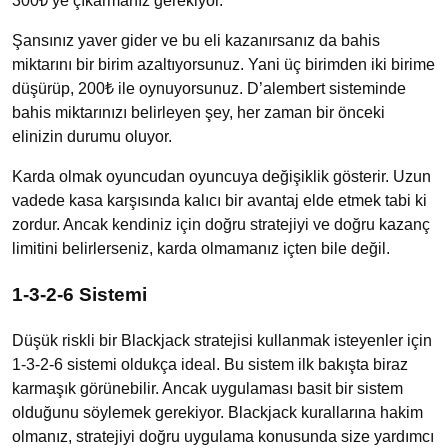
300₺’ye çıkarmanız gerekiyor.
Şansınız yaver gider ve bu eli kazanırsanız da bahis
miktarını bir birim azaltıyorsunuz. Yani üç birimden iki birime
düşürüp, 200₺ ile oynuyorsunuz. D’alembert sisteminde
bahis miktarınızı belirleyen şey, her zaman bir önceki
elinizin durumu oluyor.
Karda olmak oyuncudan oyuncuya değişiklik gösterir. Uzun
vadede kasa karşısında kalıcı bir avantaj elde etmek tabi ki
zordur. Ancak kendiniz için doğru stratejiyi ve doğru kazanç
limitini belirlerseniz, karda olmamanız içten bile değil.
1-3-2-6 Sistemi
Düşük riskli bir Blackjack stratejisi kullanmak isteyenler için
1-3-2-6 sistemi oldukça ideal. Bu sistem ilk bakışta biraz
karmaşık görünebilir. Ancak uygulaması basit bir sistem
olduğunu söylemek gerekiyor. Blackjack kurallarına hakim
olmanız, stratejiyi doğru uygulama konusunda size yardımcı