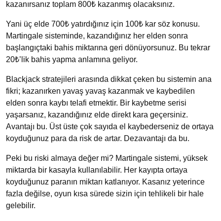
kazanırsanız toplam 800₺ kazanmış olacaksınız.
Yani üç elde 700₺ yatırdığınız için 100₺ kar söz konusu.
Martingale sisteminde, kazandığınız her elden sonra
başlangıçtaki bahis miktarına geri dönüyorsunuz. Bu tekrar
20₺’lik bahis yapma anlamına geliyor.
Blackjack stratejileri arasında dikkat çeken bu sistemin ana
fikri; kazanırken yavaş yavaş kazanmak ve kaybedilen
elden sonra kaybı telafi etmektir. Bir kaybetme serisi
yaşarsanız, kazandığınız elde direkt kara geçersiniz.
Avantajı bu. Üst üste çok sayıda el kaybederseniz de ortaya
koyduğunuz para da risk de artar. Dezavantajı da bu.
Peki bu riski almaya değer mi? Martingale sistemi, yüksek
miktarda bir kasayla kullanılabilir. Her kayıpta ortaya
koyduğunuz paranın miktarı katlanıyor. Kasanız yeterince
fazla değilse, oyun kısa sürede sizin için tehlikeli bir hale
gelebilir.