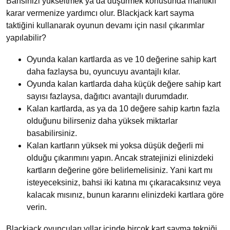
Bahsinizi yükseltmek ya da düşürmek konusunda mantıklı
karar vermenize yardımcı olur. Blackjack kart sayma
taktiğini kullanarak oyunun devamı için nasıl çıkarımlar
yapılabilir?
Oyunda kalan kartlarda as ve 10 değerine sahip kart
daha fazlaysa bu, oyuncuyu avantajlı kılar.
Oyunda kalan kartlarda daha küçük değere sahip kart
sayısı fazlaysa, dağıtıcı avantajlı durumdadır.
Kalan kartlarda, as ya da 10 değere sahip kartın fazla
olduğunu bilirseniz daha yüksek miktarlar
basabilirsiniz.
Kalan kartların yüksek mi yoksa düşük değerli mi
olduğu çıkarımını yapın. Ancak stratejinizi elinizdeki
kartların değerine göre belirlemelisiniz. Yani kart mı
isteyeceksiniz, bahsi iki katına mı çıkaracaksınız veya
kalacak mısınız, bunun kararını elinizdeki kartlara göre
verin.
Blackjack oyuncuları yıllar içinde birçok kart sayma tekniği