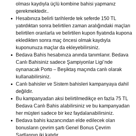
olması kaydıyla üçlü kombine bahisi yapmanız
gerekmektedir..
Hesabınıza belirli tarihlerde tek seferde 150 TL
yatırdıktan sonra belirtilen zaman aralığındaki maçları
belirtilen oranlarla ve belirtilen kupon fiyatında kupona
ekledikten sonra maç öncesi olmak kaydıyla
kuponunuza maçlar da ekleyebilirsiniz.
Bedava Bahis hesabınıza anında tanımlanır. Bedava
Canlı Bahisiniz sadece Şampiyonlar Ligi’nde
oynanacak Porto – Beşiktaş maçında canlı olarak
kullanabilirsiniz.
Canlı bahisler ve Sistem bahisleri kampanyaya dahil
değildir.
Bu kampanyadan aksi belirtilmedikçe en fazla 75 TL
Bedava Canlı Bahis alabilirsiniz ve bu kampanyadan
her müşteri sadece bir kez faydalanabilirsiniz.
Bedava bahis kazancından elde edilecek olan
bonusların çevrim şartı Genel Bonus Çevrim
Şartlarının iki katıdır.