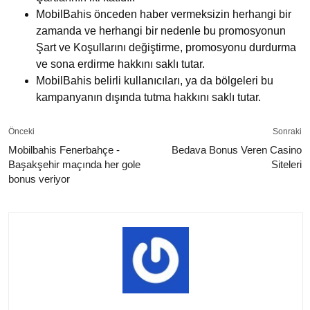
MobilBahis önceden haber vermeksizin herhangi bir
zamanda ve herhangi bir nedenle bu promosyonun
Şart ve Koşullarını değiştirme, promosyonu durdurma
ve sona erdirme hakkını saklı tutar.
MobilBahis belirli kullanıcıları, ya da bölgeleri bu
kampanyanın dışında tutma hakkını saklı tutar.
Önceki
Sonraki
Mobilbahis Fenerbahçe -
Bedava Bonus Veren Casino
Başakşehir maçında her gole
Siteleri
bonus veriyor