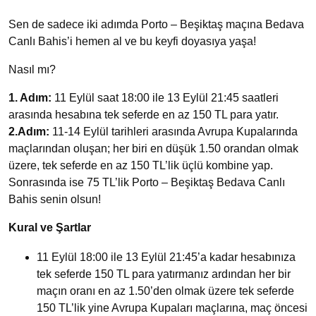
Sen de sadece iki adımda Porto – Beşiktaş maçına Bedava
Canlı Bahis’i hemen al ve bu keyfi doyasıya yaşa!
Nasıl mı?
1. Adım:
11 Eylül saat 18:00 ile 13 Eylül 21:45 saatleri
arasında hesabına tek seferde en az 150 TL para yatır.
2.Adım:
11-14 Eylül tarihleri arasında Avrupa Kupalarında
maçlarından oluşan; her biri en düşük 1.50 orandan olmak
üzere, tek seferde en az 150 TL’lik üçlü kombine yap.
Sonrasında ise 75 TL’lik Porto – Beşiktaş Bedava Canlı
Bahis senin olsun!
Kural ve Şartlar
11 Eylül 18:00 ile 13 Eylül 21:45’a kadar hesabınıza
tek seferde 150 TL para yatırmanız ardından her bir
maçın oranı en az 1.50’den olmak üzere tek seferde
150 TL’lik yine Avrupa Kupaları maçlarına, maç öncesi