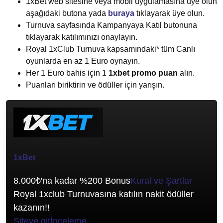
1xBet web sitesine veya mobil uygulamasına üye olun
aşağıdaki butona yada
buraya
tıklayarak üye olun.
Turnuva sayfasında Kampanyaya Katıl butonuna
tıklayarak katılımınızı onaylayın.
Royal 1xClub Turnuva kapsamındaki* tüm Canlı
oyunlarda en az 1 Euro oynayın.
Her 1 Euro bahis için 1
1xbet promo puan
alın.
Puanları biriktirin ve ödüller için yarışın.
1xBet
8.000₺'na kadar %200 Bonus
Kural ve Şartlar
Royal 1xclub Turnuvasına katılın nakit ödüller
kazanın!!
Siteye git
İnceleme