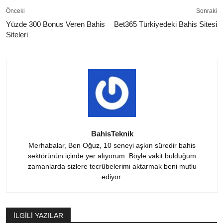
Önceki
Sonraki
Yüzde 300 Bonus Veren Bahis
Bet365 Türkiyedeki Bahis Sitesi
Siteleri
BahisTeknik
Merhabalar, Ben Oğuz, 10 seneyi aşkın süredir bahis
sektörünün içinde yer alıyorum. Böyle vakit bulduğum
zamanlarda sizlere tecrübelerimi aktarmak beni mutlu
ediyor.
İLGILI YAZILAR