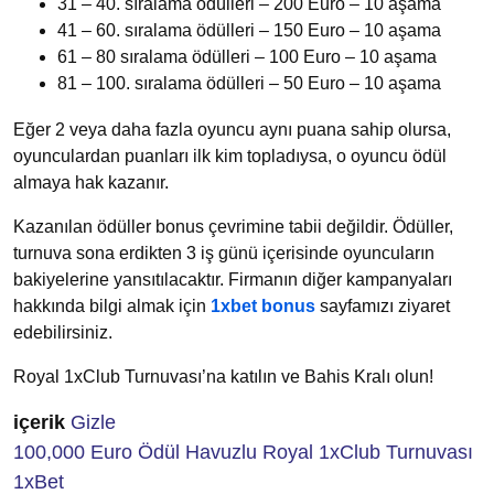
31 – 40. sıralama ödülleri – 200 Euro – 10 aşama
41 – 60. sıralama ödülleri – 150 Euro – 10 aşama
61 – 80 sıralama ödülleri – 100 Euro – 10 aşama
81 – 100. sıralama ödülleri – 50 Euro – 10 aşama
Eğer 2 veya daha fazla oyuncu aynı puana sahip olursa,
oyunculardan puanları ilk kim topladıysa, o oyuncu ödül
almaya hak kazanır.
Kazanılan ödüller bonus çevrimine tabii değildir. Ödüller,
turnuva sona erdikten 3 iş günü içerisinde oyuncuların
bakiyelerine yansıtılacaktır. Firmanın diğer kampanyaları
hakkında bilgi almak için
1xbet bonus
sayfamızı ziyaret
edebilirsiniz.
Royal 1xClub Turnuvası’na katılın ve Bahis Kralı olun!
içerik
Gizle
100,000 Euro Ödül Havuzlu Royal 1xClub Turnuvası
1xBet