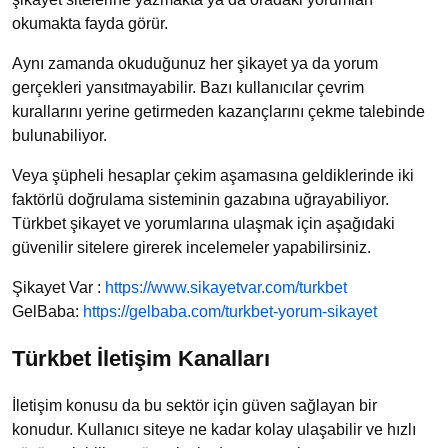
okumakta fayda görür.
Aynı zamanda okuduğunuz her şikayet ya da yorum
gerçekleri yansıtmayabilir. Bazı kullanıcılar çevrim
kurallarını yerine getirmeden kazançlarını çekme talebinde
bulunabiliyor.
Veya şüpheli hesaplar çekim aşamasına geldiklerinde iki
faktörlü doğrulama sisteminin gazabına uğrayabiliyor.
Türkbet şikayet ve yorumlarına ulaşmak için aşağıdaki
güvenilir sitelere girerek incelemeler yapabilirsiniz.
Şikayet Var :
https://www.sikayetvar.com/turkbet
GelBaba:
https://gelbaba.com/turkbet-yorum-sikayet
Türkbet İletişim Kanalları
İletişim konusu da bu sektör için güven sağlayan bir
konudur. Kullanıcı siteye ne kadar kolay ulaşabilir ve hızlı