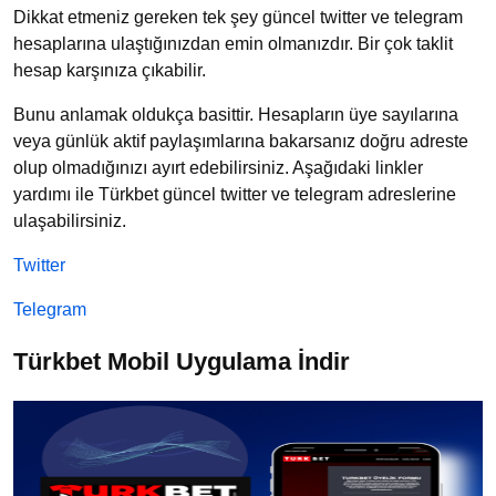
Dikkat etmeniz gereken tek şey güncel twitter ve telegram
hesaplarına ulaştığınızdan emin olmanızdır. Bir çok taklit
hesap karşınıza çıkabilir.
Bunu anlamak oldukça basittir. Hesapların üye sayılarına
veya günlük aktif paylaşımlarına bakarsanız doğru adreste
olup olmadığınızı ayırt edebilirsiniz. Aşağıdaki linkler
yardımı ile Türkbet güncel twitter ve telegram adreslerine
ulaşabilirsiniz.
Twitter
Telegram
Türkbet Mobil Uygulama İndir