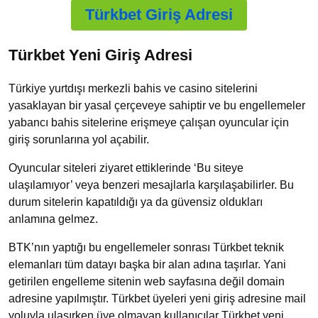
Türkbet Giriş Adresi
Türkbet Yeni Giriş Adresi
Türkiye yurtdışı merkezli bahis ve casino sitelerini
yasaklayan bir yasal çerçeveye sahiptir ve bu engellemeler
yabancı bahis sitelerine erişmeye çalışan oyuncular için
giriş sorunlarına yol açabilir.
Oyuncular siteleri ziyaret ettiklerinde ‘Bu siteye
ulaşılamıyor’ veya benzeri mesajlarla karşılaşabilirler. Bu
durum sitelerin kapatıldığı ya da güvensiz oldukları
anlamına gelmez.
BTK’nın yaptığı bu engellemeler sonrası Türkbet teknik
elemanları tüm datayı başka bir alan adına taşırlar. Yani
getirilen engelleme sitenin web sayfasına değil domain
adresine yapılmıştır. Türkbet üyeleri yeni giriş adresine mail
yoluyla ulaşırken üye olmayan kullanıcılar Türkbet yeni