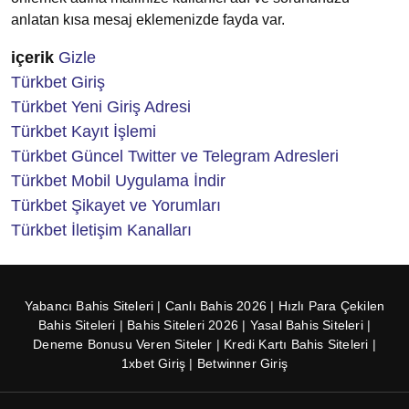
anlatan kısa mesaj eklemenizde fayda var.
içerik
Gizle
Türkbet Giriş
Türkbet Yeni Giriş Adresi
Türkbet Kayıt İşlemi
Türkbet Güncel Twitter ve Telegram Adresleri
Türkbet Mobil Uygulama İndir
Türkbet Şikayet ve Yorumları
Türkbet İletişim Kanalları
Yabancı Bahis Siteleri
|
Canlı Bahis 2026
|
Hızlı Para Çekilen
Bahis Siteleri
|
Bahis Siteleri 2026
|
Yasal Bahis Siteleri
|
Deneme Bonusu Veren Siteler
|
Kredi Kartı Bahis Siteleri
|
1xbet Giriş
|
Betwinner Giriş