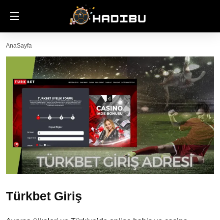
AnaSayfa
Türkbet Giriş