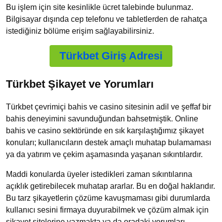
Bu işlem için site kesinlikle ücret talebinde bulunmaz.
Bilgisayar dışında cep telefonu ve tabletlerden de rahatça
istediğiniz bölüme erişim sağlayabilirsiniz.
Türkbet Giriş Adresi
Türkbet Şikayet ve Yorumları
Türkbet çevrimiçi bahis ve casino sitesinin adil ve şeffaf bir
bahis deneyimini savunduğundan bahsetmiştik. Online
bahis ve casino sektöründe en sık karşılaştığımız şikayet
konuları; kullanıcıların destek amaçlı muhatap bulamaması
ya da yatırım ve çekim aşamasında yaşanan sıkıntılardır.
Maddi konularda üyeler istedikleri zaman sıkıntılarına
açıklık getirebilecek muhatap ararlar. Bu en doğal haklarıdır.
Bu tarz şikayetlerin çözüme kavuşmaması gibi durumlarda
kullanıcı sesini firmaya duyurabilmek ve çözüm almak için
şikayet sitelerine yazmakta ya da oradaki yorumları