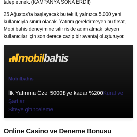
talep etmek. (KAMPANYA SONA ERDİ!)
25 Ağustos’ta başlayacak bu teklif, yalnızca 5.000 yeni
kullanıcıyla sınırlı olacak. Yatırım gerektirmeyen bu fırsat,
Mobilbahis deneyimine sıfır riskle adım atmak isteyen
kullanıcılar için son derece cazip bir avantaj oluşturuyor.
Mobilbahis
İlk Yatırıma Özel 5000₺'ye kadar %200
Kural ve
Şartlar
Siteye git
İnceleme
Online Casino ve Deneme Bonusu