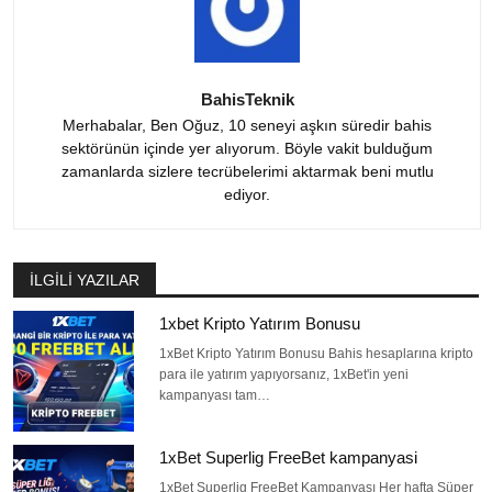
BahisTeknik
Merhabalar, Ben Oğuz, 10 seneyi aşkın süredir bahis
sektörünün içinde yer alıyorum. Böyle vakit bulduğum
zamanlarda sizlere tecrübelerimi aktarmak beni mutlu
ediyor.
İLGILI YAZILAR
1xbet Kripto Yatırım Bonusu
1xBet Kripto Yatırım Bonusu Bahis hesaplarına kripto
para ile yatırım yapıyorsanız, 1xBet'in yeni
kampanyası tam…
1xBet Superlig FreeBet kampanyasi
1xBet Superlig FreeBet Kampanyası Her hafta Süper