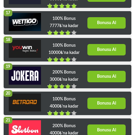
17
100% Bonus
Bonusu Al
7777₺'na kadar
18
100% Bonus
Bonusu Al
10000₺'na kadar
19
200% Bonus
Bonusu Al
3000₺'na kadar
20
100% Bonus
Bonusu Al
4000₺'na kadar
21
200% Bonus
Bonusu Al
4000₺'na kadar