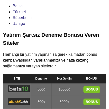
Betsat
Türkbet
Süperbetin
Bahigo
Yatırım Şartsız Deneme Bonusu Veren
Siteler
Herhangi bir yatırım yapmanıza gerek kalmadan bonus
kampanyasından yararlanmanıza ve hatta kazanç
sağlamanıza yarayan sitelerdir.
SITE
Deneme
HoşGeldin
BONUS
500₺
10000₺
BONUS
500₺
5000₺
BONUS