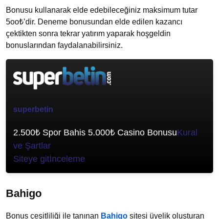
Bonusu kullanarak elde edebileceğiniz maksimum tutar
5oo₺’dir. Deneme bonusundan elde edilen kazancı
çektikten sonra tekrar yatırım yaparak hoşgeldin
bonuslarından faydalanabilirsiniz.
superbetin
2.500₺ Spor Bahis 5.000₺ Casino Bonusu
Kural
ve Şartlar
Siteye git
İnceleme
Bahigo
Bonus çeşitliliği ile tanınan
Bahigo
sitesi üyelik oluşturan