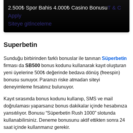
2.500₺ Spor Bahis 4.000₺ Casino Bonusu
T & C
Apply
Siteye git
İnceleme
Superbetin
Sunduğu birbirinden farklı bonuslar ile tanınan
Süperbetin
firması da
SB500
bonus kodunu kullanarak kayıt oluşturan
yeni üyelerine 500₺ değerinde bedava dönüş (freespin)
bonusu sunuyor. Paranızı riske atmadan siteyi
deneyimleme fırsatınız bulunuyor.
Kayıt sırasında bonus kodunu kullanıp, SMS ve mail
doğrulaması yaparsanız bonus dakikalar içinde hesabınıza
yansıtılıyor. Bonusu “Süperbetin Rush 1000” slotunda
kullanabilirsiniz. Deneme bonusunu aktif ettikten sonra 24
saat içinde kullanmanız gerekir.