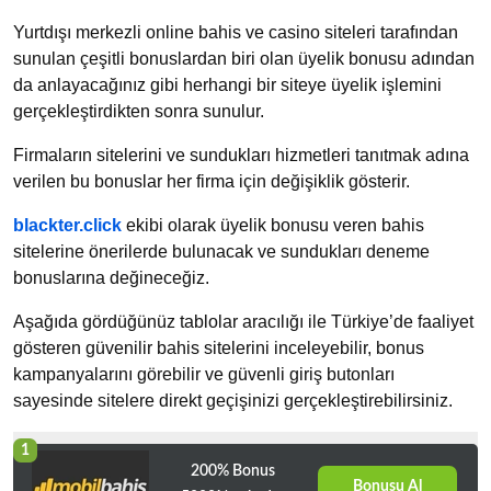
Yurtdışı merkezli online bahis ve casino siteleri tarafından
sunulan çeşitli bonuslardan biri olan üyelik bonusu adından
da anlayacağınız gibi herhangi bir siteye üyelik işlemini
gerçekleştirdikten sonra sunulur.
Firmaların sitelerini ve sundukları hizmetleri tanıtmak adına
verilen bu bonuslar her firma için değişiklik gösterir.
blackter.click
ekibi olarak üyelik bonusu veren bahis
sitelerine önerilerde bulunacak ve sundukları deneme
bonuslarına değineceğiz.
Aşağıda gördüğünüz tablolar aracılığı ile Türkiye’de faaliyet
gösteren güvenilir bahis sitelerini inceleyebilir, bonus
kampanyalarını görebilir ve güvenli giriş butonları
sayesinde sitelere direkt geçişinizi gerçekleştirebilirsiniz.
1
200% Bonus
Bonusu Al