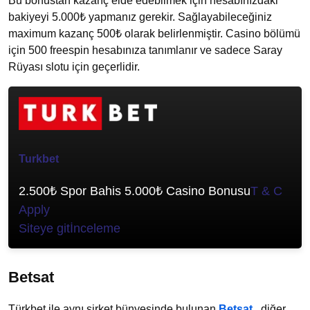
Bu bonustan kazanç elde edebilmek için hesabınızdaki
bakiyeyi 5.000₺ yapmanız gerekir. Sağlayabileceğiniz
maximum kazanç 500₺ olarak belirlenmiştir. Casino bölümü
için 500 freespin hesabınıza tanımlanır ve sadece Saray
Rüyası slotu için geçerlidir.
Turkbet
2.500₺ Spor Bahis 5.000₺ Casino Bonusu
T & C
Apply
Siteye git
İnceleme
Betsat
Türkbet ile aynı şirket bünyesinde bulunan
Betsat
, diğer