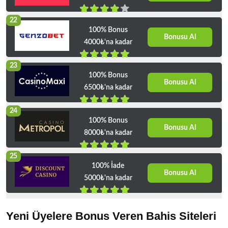
22
100% Bonus
Bonusu Al
4000₺'na kadar
23
100% Bonus
Bonusu Al
6500₺'na kadar
24
100% Bonus
Bonusu Al
8000₺'na kadar
25
100% İade
Bonusu Al
5000₺'na kadar
Yeni Üyelere Bonus Veren Bahis Siteleri