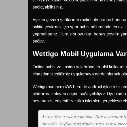
sağlayabilirsiniz.
Ayrıca çevrim şartlarının makul olması bu bonusu r
nakite çevirmek için spor bahis bölümünde en az 1
yapmalısınız. Tüm slot oyunları bonus çevrim şart
sağlar.
Wettigo Mobil Uygulama Var
Online bahis ve casino sektöründe mobil kullanıcı 
cihazdan istediğimiz uygulamaya nerde olursak olal
Wettigo’nun hem iOS hem de android işletim siste
platforma kolayca erişim sağlayabiliyor. Uygulama 
hesabınıza erişebilir ve tüm işlemleri gerçekleştirebi
Ayrıca firma yakın zamanda Türk oyuncular iç
duyurdu. Sayfamız üzerinden veya sosyal mecra