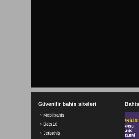
Güvenilir bahis siteleri
Bahis
Mobilbahis
Bets10
Jetbahis