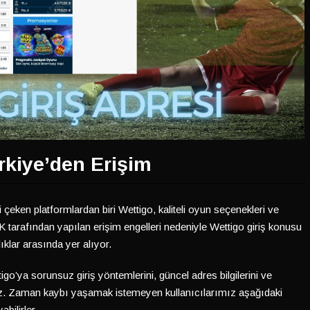
rkiye’den Erişim
çeken platformlardan biri Wettigo, kaliteli oyun seçenekleri ve
 tarafından yapılan erişim engelleri nedeniyle Wettigo giriş konusu
klar arasında yer alıyor.
go’ya sorunsuz giriş yöntemlerini, güncel adres bilgilerini ve
ağız. Zaman kaybı yaşamak istemeyen kullanıcılarımız aşağıdaki
bilirler.