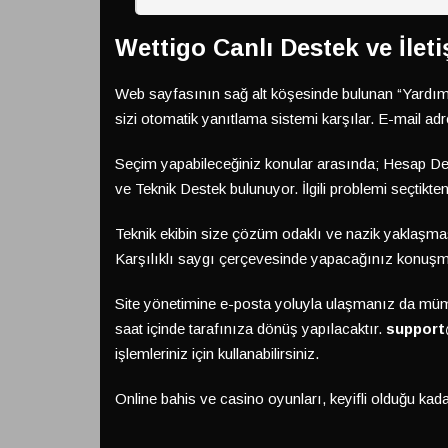
Wettigo Canlı Destek ve İlet
Web sayfasının sağ alt köşesinde bulunan “Yardım
sizi otomatik yanıtlama sistemi karşılar. E-mail a
Seçim yapabileceğiniz konular arasında; Hesap De
ve Teknik Destek bulunuyor. İlgili problemi seçtikten
Teknik ekibin size çözüm odaklı ve nazik yaklaşması
Karşılıklı saygı çerçevesinde yapacağınız konuşma
Site yönetimine e-posta yoluyla ulaşmanız da müm
saat içinde tarafınıza dönüş yapılacaktır.
suppor
işlemleriniz için kullanabilirsiniz.
Online bahis ve casino oyunları, keyifli olduğu kad