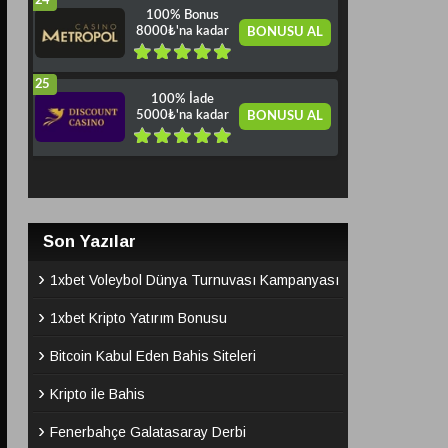
24
100% Bonus
8000₺'na kadar
BONUSU AL
25
100% İade
5000₺'na kadar
BONUSU AL
Son Yazılar
1xbet Voleybol Dünya Turnuvası Kampanyası
1xbet Kripto Yatırım Bonusu
Bitcoin Kabul Eden Bahis Siteleri
Kripto ile Bahis
Fenerbahçe Galatasaray Derbi