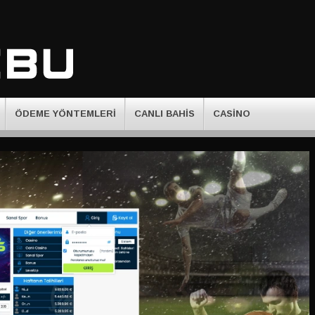
ÖDEME YÖNTEMLERI
CANLI BAHIS
CASINO