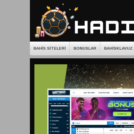
BAHIS SITELERI
BONUSLAR
BAHISKLAVUZ