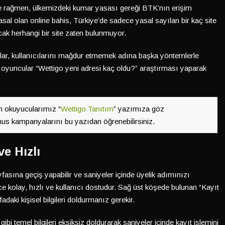
ne rağmen, ülkemizdeki kumar yasası gereği BTK’nın erişim
yasal olan online bahis, Türkiye’de sadece yasal sayılan bir kaç site
acak herhangi bir site zaten bulunmuyor.
alar, kullanıcılarını mağdur etmemek adına başka yöntemlerle
yuncular “Wettigo yeni adresi kaç oldu?” araştırması yaparak
an okuyucularımız “
Wettigo Tanıtım
” yazımıza göz
onus kampanyalarını bu yazıdan öğrenebilirsiniz.
e Hızlı
yfasına geçiş yapabilir ve saniyeler içinde üyelik adımınızı
e kolay, hızlı ve kullanıcı dostudur. Sağ üst köşede bulunan “Kayıt
daki kişisel bilgileri doldurmanız gerekir.
bi temel bilgileri eksiksiz doldurarak saniyeler içinde kayıt işlemini