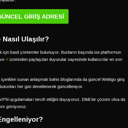
ÜNCEL GIRIŞ ADRESI
Nasıl Ulaşılır?
mak için basit yöntemler bulunuyor. Bunların başında ise platformun
ve
X
üzerinden paylaşılan duyurular sayesinde kullanıcılar en son
 içerikleri sunan anlaşmalı bahis bloglarında da güncel Wettigo giriş
 butonları her gün denetlenerek güncelleniyor.
 VPN uygulamaları tercih ettiğini duyuyoruz. Etkili bir çözüm olsa da
ğını görüyoruz.
Engelleniyor?