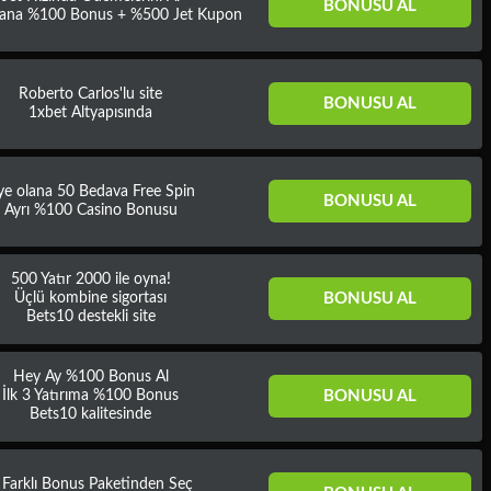
BONUSU AL
mana %100 Bonus + %500 Jet Kupon
Roberto Carlos'lu site
BONUSU AL
1xbet Altyapısında
ye olana 50 Bedava Free Spin
BONUSU AL
Ayrı %100 Casino Bonusu
500 Yatır 2000 ile oyna!
Üçlü kombine sigortası
BONUSU AL
Bets10 destekli site
Hey Ay %100 Bonus Al
İlk 3 Yatırıma %100 Bonus
BONUSU AL
Bets10 kalitesinde
 Farklı Bonus Paketinden Seç