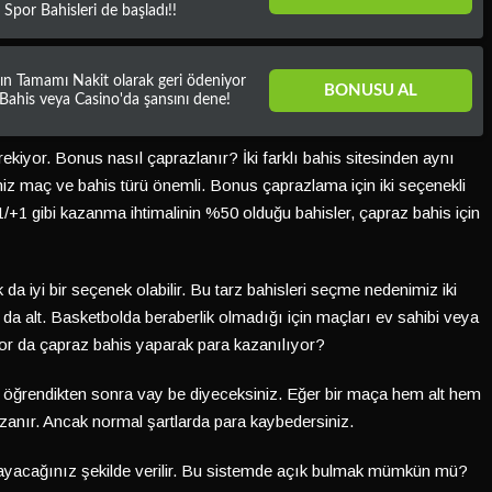
Spor Bahisleri de başladı!!
n Tamamı Nakit olarak geri ödeniyor
BONUSU AL
 Bahis veya Casino'da şansını dene!
iyor. Bonus nasıl çaprazlanır? İki farklı bahis sitesinden aynı
z maç ve bahis türü önemli. Bonus çaprazlama için iki seçenekli
-1/+1 gibi kazanma ihtimalinin %50 olduğu bahisler, çapraz bahis için
iyi bir seçenek olabilir. Bu tarz bahisleri seçme nedenimiz iki
a da alt. Basketbolda beraberlik olmadığı için maçları ev sahibi veya
yor da çapraz bahis yaparak para kazanılıyor?
arı öğrendikten sonra vay be diyeceksiniz. Eğer bir maça hem alt hem
azanır. Ancak normal şartlarda para kaybedersiniz.
amayacağınız şekilde verilir. Bu sistemde açık bulmak mümkün mü?