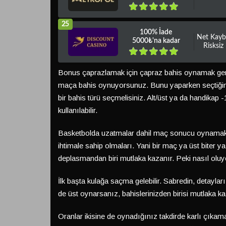
25
100% İade
Net Kaybı
5000₺'na kadar
Risksiz
Bonus çaprazlamak için çapraz bahis oynamak gerek
maça bahis oynuyorsunuz. Bunu yaparken seçtiğini
bir bahis türü seçmelisiniz. Alt/üst ya da handikap 
kullanılabilir.
Basketbolda uzatmalar dahil maç sonucu oynamak da 
ihtimale sahip olmaları. Yani bir maç ya üst biter y
deplasmandan biri mutlaka kazanır. Peki nasıl olu
İlk başta kulağa saçma gelebilir. Sabredin, detayl
de üst oynarsanız, bahislerinizden birisi mutlaka k
Oranlar ikisine de oynadığınız takdirde karlı çık