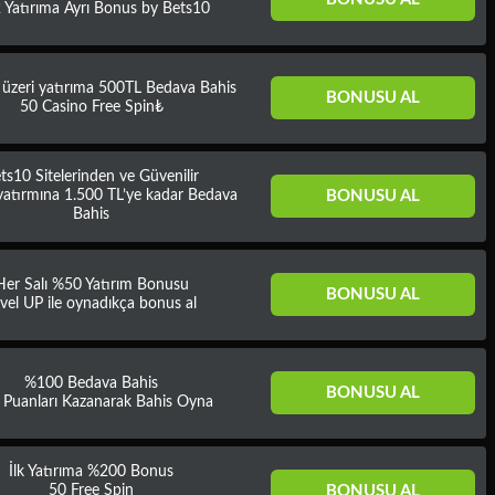
2 Yatırıma Ayrı Bonus by Bets10
üzeri yatırıma 500TL Bedava Bahis
BONUSU AL
50 Casino Free Spin₺
ts10 Sitelerinden ve Güvenilir
 yatırmına 1.500 TL’ye kadar Bedava
BONUSU AL
Bahis
Her Salı %50 Yatırım Bonusu
BONUSU AL
vel UP ile oynadıkça bonus al
%100 Bedava Bahis
BONUSU AL
 Puanları Kazanarak Bahis Oyna
İlk Yatırıma %200 Bonus
50 Free Spin
BONUSU AL