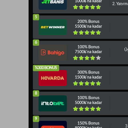
1000₺'na kadar
2. Yatır
5
200% Bonus
5500₺'na kadar
6
100% Bonus
Ü
7500₺'na kadar
%300 BONUS
300% Bonus
1500₺'na kadar
8
100% Bonus
5000₺'na kadar
9
150% Bonus
3