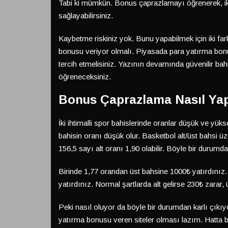
Tabi ki mümkün. Bonus çaprazlamayı öğrenerek, iki 
sağlayabilirsiniz.
Kaybetme riskiniz yok. Bunu yapabilmek için iki farkl
bonusu veriyor olmalı. Piyasada para yatırma bonus
tercih etmelisiniz. Yazının devamında güvenilir bahi
öğreneceksiniz.
Bonus Çaprazlama Nasıl Yap
İki ihtimalli spor bahislerinde oranlar düşük ve yük
bahisin oranı düşük olur. Basketbol alt/üst bahsi ü
156,5 sayı alt oranı 1,90 olabilir. Böyle bir durumda
Birinde 1,77 orandan üst bahsine 1000₺ yatırdınız.
yatırdınız. Normal şartlarda alt gelirse 230₺ zarar, 
Peki nasıl oluyor da böyle bir durumdan karlı çıkıy
yatırma bonusu veren siteler olması lazım. Hatta 