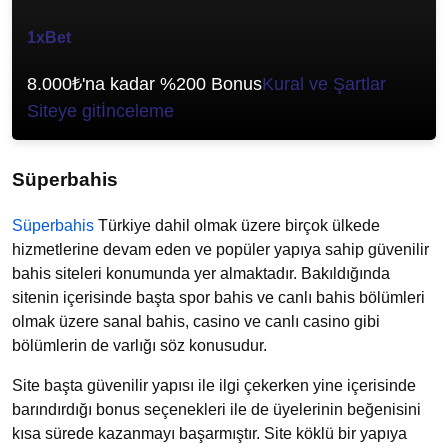
1xBet
8.000₺'na kadar %200 Bonus
Kural ve Şartlar
Siteye git
İnceleme
Süperbahis
Süperbahis
Türkiye dahil olmak üzere birçok ülkede
hizmetlerine devam eden ve popüler yapıya sahip güvenilir
bahis siteleri konumunda yer almaktadır. Bakıldığında
sitenin içerisinde başta spor bahis ve canlı bahis bölümleri
olmak üzere sanal bahis, casino ve canlı casino gibi
bölümlerin de varlığı söz konusudur.
Site başta güvenilir yapısı ile ilgi çekerken yine içerisinde
barındırdığı bonus seçenekleri ile de üyelerinin beğenisini
kısa sürede kazanmayı başarmıştır. Site köklü bir yapıya