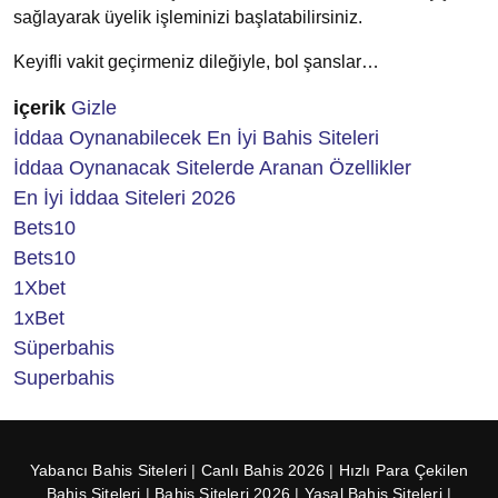
sağlayarak üyelik işleminizi başlatabilirsiniz.
Keyifli vakit geçirmeniz dileğiyle, bol şanslar…
içerik
Gizle
İddaa Oynanabilecek En İyi Bahis Siteleri
İddaa Oynanacak Sitelerde Aranan Özellikler
En İyi İddaa Siteleri 2026
Bets10
Bets10
1Xbet
1xBet
Süperbahis
Superbahis
Yabancı Bahis Siteleri
|
Canlı Bahis 2026
|
Hızlı Para Çekilen
Bahis Siteleri
|
Bahis Siteleri 2026
|
Yasal Bahis Siteleri
|