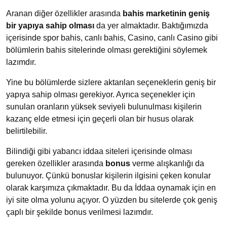
Aranan diğer özellikler arasında
bahis marketinin geniş
bir yapıya sahip olması
da yer almaktadır. Baktığımızda
içerisinde spor bahis, canlı bahis, Casino, canlı Casino gibi
bölümlerin bahis sitelerinde olması gerektiğini söylemek
lazımdır.
Yine bu bölümlerde sizlere aktarılan seçeneklerin geniş bir
yapıya sahip olması gerekiyor. Ayrıca seçenekler için
sunulan oranların yüksek seviyeli bulunulması kişilerin
kazanç elde etmesi için geçerli olan bir husus olarak
belirtilebilir.
Bilindiği gibi yabancı iddaa siteleri içerisinde olması
gereken özellikler arasında
bonus
verme alışkanlığı da
bulunuyor. Çünkü bonuslar kişilerin ilgisini çeken konular
olarak karşımıza çıkmaktadır. Bu da İddaa oynamak için en
iyi site olma yolunu açıyor. O yüzden bu sitelerde çok geniş
çaplı bir şekilde bonus verilmesi lazımdır.