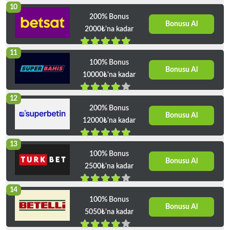
10
200% Bonus
Bonusu Al
2000₺'na kadar
11
100% Bonus
Bonusu Al
10000₺'na kadar
12
200% Bonus
Bonusu Al
12000₺'na kadar
13
100% Bonus
Bonusu Al
2500₺'na kadar
14
100% Bonus
Bonusu Al
5050₺'na kadar