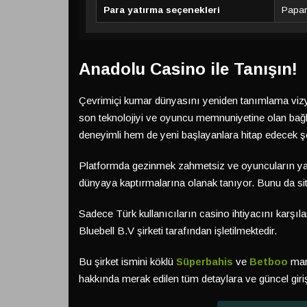
Para yatırma seçenekleri
Papar
Anadolu Casino ile Tanışın!
Çevrimiçi kumar dünyasını yeniden tanımlama vizy
son teknolojiyi ve oyuncu memnuniyetine olan bağlı
deneyimli hem de yeni başlayanlara hitap edecek şek
Platformda gezinmek zahmetsiz ve oyuncuların yalnı
dünyaya kaptırmalarına olanak tanıyor. Bunu da site
Sadece Türk kullanıcıların casino ihtiyacını karşı
Bluebell B.V şirketi tarafından işletilmektedir.
Bu şirket ismini köklü
Süperbahis
ve
Betboo
mark
hakkında merak edilen tüm detaylara ve güncel giri