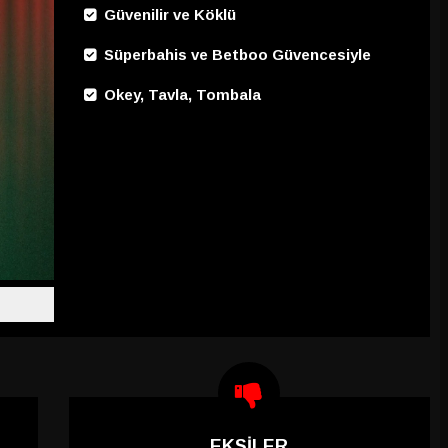
Güvenilir ve Köklü
Süperbahis ve Betboo Güvencesiyle
Okey, Tavla, Tombala
EKSILER