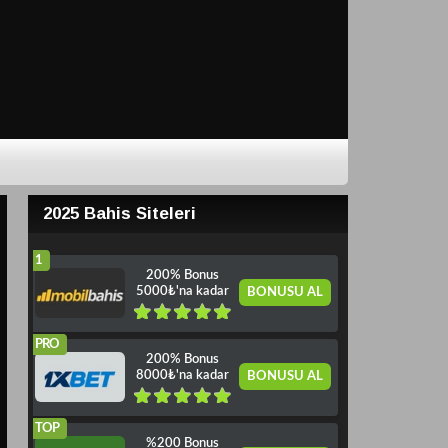
2025 Bahis Siteleri
1
200% Bonus
5000₺'na kadar
BONUSU AL
PRO
200% Bonus
8000₺'na kadar
BONUSU AL
TOP
%200 Bonus