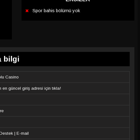
Spor bahis bölümü yok
 bilgi
lu Casino
n en güncel giriş adresi için tıkla!
ere
Destek | E-mail