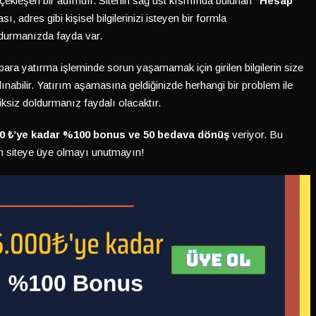
rçekleşen bir adımdır. Sitenin sağ üst kısmında bulunan
“Hesap
 adres gibi kişisel bilgilerinizi isteyen bir formla
ldurmanızda fayda var.
ra yatırma işleminde sorun yaşamamak için girilen bilgilerin size
lınabilir. Yatırım aşamasına geldiğinizde herhangi bir problem ile
siksiz doldurmanız faydalı olacaktır.
00 ₺’ye kadar %100 bonus ve 50 bedava dönüş
veriyor. Bu
en siteye üye olmayı unutmayın!