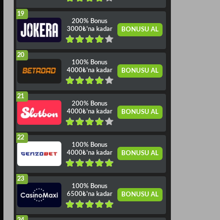
19
200% Bonus
3000₺'na kadar
BONUSU AL
20
100% Bonus
4000₺'na kadar
BONUSU AL
21
200% Bonus
4000₺'na kadar
BONUSU AL
22
100% Bonus
4000₺'na kadar
BONUSU AL
23
100% Bonus
6500₺'na kadar
BONUSU AL