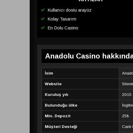
Kullanıcı dostu arayüz
Kolay Tasarım
En Dolu Casino
Anadolu Casino hakkında
İsim
Anado
Website
Siteni
Kuruluş yılı
2015
Bulunduğu ülke
İngilt
Min. Depozit
25₺
Müşteri Desteği
Canlı 