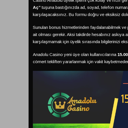
Casino Anadolu üyelik işlemi çok kolay ve hızlı ge
Aç”
tuşuna bastığınızda ad, soyad, telefon numarası,
karşılaşacaksınız. Bu formu doğru ve eksiksiz do
Sunulan bonus hizmetlerinden faydalanabilmek ve pa
ait olması gerekir. Aksi takdirde hesabınız askıya a
karşılaşmamak için üyelik sırasında bilgilerinizi ek
Anadolu Casino yeni üye olan kullanıcılarına
15.0
cömert tekliften yararlanmak için vakit kaybetmed