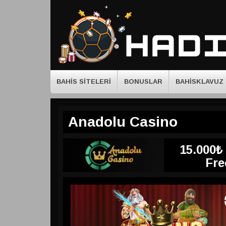
BAHIS SITELERI
BONUSLAR
BAHISKLAVUZ
Anadolu Casino
15.000₺
Fre