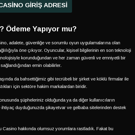
ASINO GIRIŞ ADRESI
i? Ödeme Yapıyor mu?
no, adalete, güvenliğe ve sorumlu oyun uygulamalarına olan
lılığıyla öne çıkıyor. Oyuncular, kişisel bilgilerinin en son teknoloji
knolojisiyle korunduğundan ve her zaman güvenli ve emniyetli bir
sağlandığından emin olabilirler.
ında da bahsettiğimiz gibi tecrübeli bir şirket ve köklü firmalar ile
tıkları için sektöre hakim markalardan biridir.
 konusunda şüpheleriniz olduğunda ya da diğer kullanıcıların
e ihtiyaç duyduğunuzda şikayetvar ve gelbaba sitelerinden destek
lu Casino hakkında olumsuz yorumlara rastladık. Fakat bu