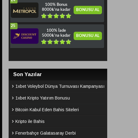
24
100% Bonus
8000₺'na kadar
BONUSU AL
25
100% İade
5000₺'na kadar
BONUSU AL
Son Yazılar
1xbet Voleybol Dünya Turnuvası Kampanyası
1xbet Kripto Yatırım Bonusu
Bitcoin Kabul Eden Bahis Siteleri
Kripto ile Bahis
Fenerbahçe Galatasaray Derbi