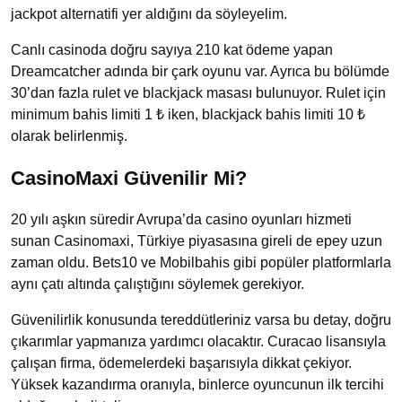
jackpot alternatifi yer aldığını da söyleyelim.
Canlı casinoda doğru sayıya 210 kat ödeme yapan
Dreamcatcher adında bir çark oyunu var. Ayrıca bu bölümde
30’dan fazla rulet ve blackjack masası bulunuyor. Rulet için
minimum bahis limiti 1 ₺ iken, blackjack bahis limiti 10 ₺
olarak belirlenmiş.
CasinoMaxi Güvenilir Mi?
20 yılı aşkın süredir Avrupa’da casino oyunları hizmeti
sunan Casinomaxi, Türkiye piyasasına gireli de epey uzun
zaman oldu. Bets10 ve Mobilbahis gibi popüler platformlarla
aynı çatı altında çalıştığını söylemek gerekiyor.
Güvenilirlik konusunda tereddütleriniz varsa bu detay, doğru
çıkarımlar yapmanıza yardımcı olacaktır. Curacao lisansıyla
çalışan firma, ödemelerdeki başarısıyla dikkat çekiyor.
Yüksek kazandırma oranıyla, binlerce oyuncunun ilk tercihi