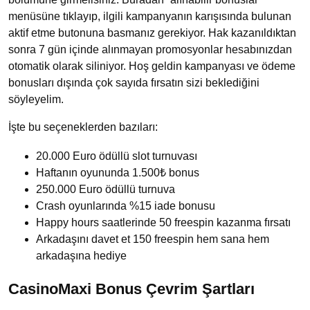
menüsüne tıklayıp, ilgili kampanyanın karışısında bulunan
aktif etme butonuna basmanız gerekiyor. Hak kazanıldıktan
sonra 7 gün içinde alınmayan promosyonlar hesabınızdan
otomatik olarak siliniyor. Hoş geldin kampanyası ve ödeme
bonusları dışında çok sayıda fırsatın sizi beklediğini
söyleyelim.
İşte bu seçeneklerden bazıları:
20.000 Euro ödüllü slot turnuvası
Haftanın oyununda 1.500₺ bonus
250.000 Euro ödüllü turnuva
Crash oyunlarında %15 iade bonusu
Happy hours saatlerinde 50 freespin kazanma fırsatı
Arkadaşını davet et 150 freespin hem sana hem
arkadaşına hediye
CasinoMaxi Bonus Çevrim Şartları