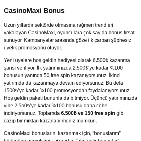
CasinoMaxi Bonus
Uzun yıllardır sektörde olmasına rağmen trendleri
yakalayan CasinoMaxi, oyunculara çok sayıda bonus fırsatı
sunuyor. Kampanyalar arasında göze ilk çarpan şüphesiz
üyelik promosyonu oluyor.
Yeni üyelere hoş geldin hediyesi olarak 6.500₺ kazanma
şansı veriliyor. İlk yatırımınızda 2.500₺’ye kadar %100
bonusun yanında 50 free spin kazanıyorsunuz. İkinci
yatırımda da kazanmaya devam ediyorsunuz. Bu defa
1500₺’ye kadar %100 promosyondan faydalanıyorsunuz.
Hoş geldin paketi bununla da bitmiyor. Üçüncü yatırımınızda
yine 2.5o0₺’ye kadar %100 bonusu daha cebe
indiriyorsunuz. Toplamda
6.500₺ ve 150 free spin
gibi
cazip bir miktarı kazanabilmeniz mümkün.
CasinoMaxi bonuslarını kazanmak için, “bonuslarım”
bölümüne girmelisiniz. Buradan “alınabilir bonuslar”