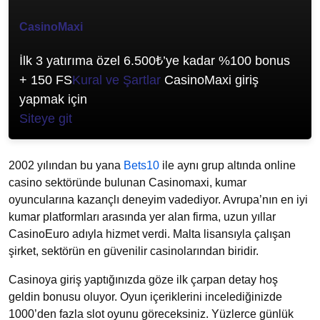
CasinoMaxi
İlk 3 yatırıma özel 6.500₺’ye kadar %100 bonus
+ 150 FS
Kural ve Şartlar
CasinoMaxi giriş
yapmak için
Siteye git
2002 yılından bu yana
Bets10
ile aynı grup altında online
casino sektöründe bulunan Casinomaxi, kumar
oyuncularına kazançlı deneyim vadediyor. Avrupa’nın en iyi
kumar platformları arasında yer alan firma, uzun yıllar
CasinoEuro adıyla hizmet verdi. Malta lisansıyla çalışan
şirket, sektörün en güvenilir casinolarından biridir.
Casinoya giriş yaptığınızda göze ilk çarpan detay hoş
geldin bonusu oluyor. Oyun içeriklerini incelediğinizde
1000’den fazla slot oyunu göreceksiniz. Yüzlerce günlük