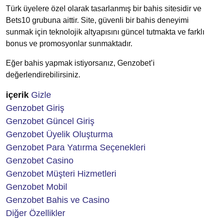
Türk üyelere özel olarak tasarlanmış bir bahis sitesidir ve
Bets10 grubuna aittir. Site, güvenli bir bahis deneyimi
sunmak için teknolojik altyapısını güncel tutmakta ve farklı
bonus ve promosyonlar sunmaktadır.
Eğer bahis yapmak istiyorsanız, Genzobet’i
değerlendirebilirsiniz.
içerik
Gizle
Genzobet Giriş
Genzobet Güncel Giriş
Genzobet Üyelik Oluşturma
Genzobet Para Yatırma Seçenekleri
Genzobet Casino
Genzobet Müşteri Hizmetleri
Genzobet Mobil
Genzobet Bahis ve Casino
Diğer Özellikler