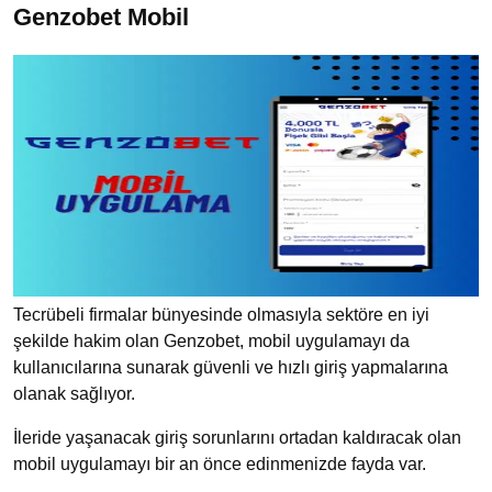
Genzobet Mobil
Tecrübeli firmalar bünyesinde olmasıyla sektöre en iyi
şekilde hakim olan Genzobet, mobil uygulamayı da
kullanıcılarına sunarak güvenli ve hızlı giriş yapmalarına
olanak sağlıyor.
İleride yaşanacak giriş sorunlarını ortadan kaldıracak olan
mobil uygulamayı bir an önce edinmenizde fayda var.