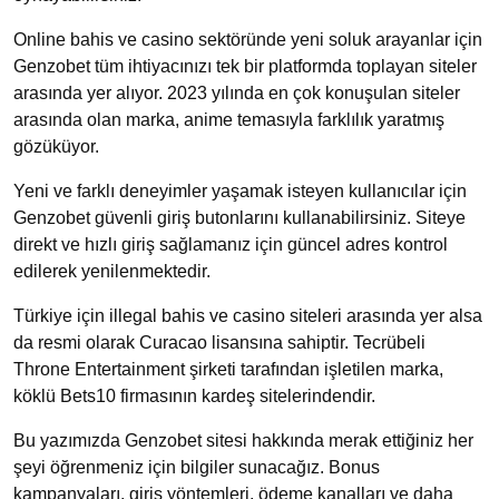
Online bahis ve casino sektöründe yeni soluk arayanlar için
Genzobet tüm ihtiyacınızı tek bir platformda toplayan siteler
arasında yer alıyor. 2023 yılında en çok konuşulan siteler
arasında olan marka, anime temasıyla farklılık yaratmış
gözüküyor.
Yeni ve farklı deneyimler yaşamak isteyen kullanıcılar için
Genzobet güvenli giriş butonlarını kullanabilirsiniz. Siteye
direkt ve hızlı giriş sağlamanız için güncel adres kontrol
edilerek yenilenmektedir.
Türkiye için illegal bahis ve casino siteleri arasında yer alsa
da resmi olarak Curacao lisansına sahiptir. Tecrübeli
Throne Entertainment şirketi tarafından işletilen marka,
köklü Bets10 firmasının kardeş sitelerindendir.
Bu yazımızda Genzobet sitesi hakkında merak ettiğiniz her
şeyi öğrenmeniz için bilgiler sunacağız. Bonus
kampanyaları, giriş yöntemleri, ödeme kanalları ve daha