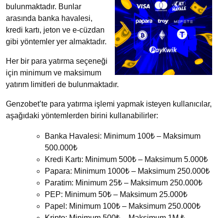
bulunmaktadır. Bunlar
arasında banka havalesi,
kredi kartı, jeton ve e-cüzdan
gibi yöntemler yer almaktadır.
Her bir para yatırma seçeneği
için minimum ve maksimum
yatırım limitleri de bulunmaktadır.
Genzobet’te para yatırma işlemi yapmak isteyen kullanıcılar,
aşağıdaki yöntemlerden birini kullanabilirler:
Banka Havalesi: Minimum 100₺ – Maksimum
500.000₺
Kredi Kartı: Minimum 500₺ – Maksimum 5.000₺
Papara: Minimum 1000₺ – Maksimum 250.000₺
Paratim: Minimum 25₺ – Maksimum 250.000₺
PEP: Minimum 50₺ – Maksimum 25.000₺
Papel: Minimum 100₺ – Maksimum 250.000₺
Kripto: Minimum 500₺ – Maksimum 1M ₺