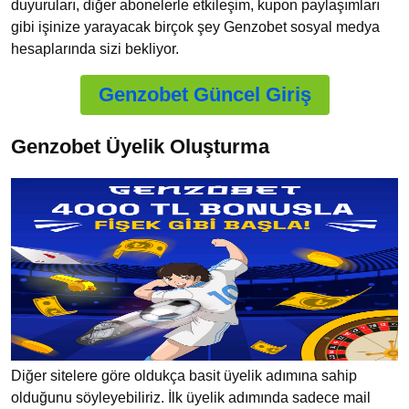
duyuruları, diğer abonelerle etkileşim, kupon paylaşımları
gibi işinize yarayacak birçok şey Genzobet sosyal medya
hesaplarında sizi bekliyor.
Genzobet Güncel Giriş
Genzobet Üyelik Oluşturma
Diğer sitelere göre oldukça basit üyelik adımına sahip
olduğunu söyleyebiliriz. İlk üyelik adımında sadece mail