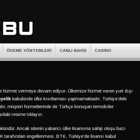
ÖDEME YÖNTEMLERI
CANLI BAHIS
CASINO
ile hizmet vermeye devam ediyor. Ülkemize hizmet veren yurt dışı
üyelik
kabulünde ülke kısıtlaması yapmamaktadır. Türkiye’deki
dır, müşteri hizmetlerinde de Türkçe konuşan temsilciler
daki resime tıklayın.
ündür. Ancak sitenin yabancı ülke lisansına sahip oluşu bazı
BTK tarafından engellenmesi. BTK, Türkiye’de lisansı kabul