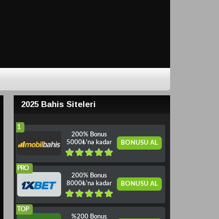
2025 Bahis Siteleri
1
200% Bonus
5000₺'na kadar
BONUSU AL
PRO
200% Bonus
8000₺'na kadar
BONUSU AL
TOP
%200 Bonus