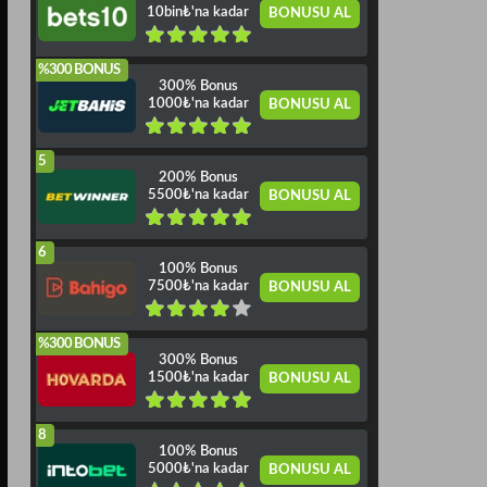
10bin₺'na kadar
BONUSU AL
%300 BONUS
300% Bonus
1000₺'na kadar
BONUSU AL
5
200% Bonus
5500₺'na kadar
BONUSU AL
6
100% Bonus
7500₺'na kadar
BONUSU AL
%300 BONUS
300% Bonus
1500₺'na kadar
BONUSU AL
8
100% Bonus
5000₺'na kadar
BONUSU AL