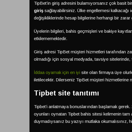
TipBet’in giriş adresini bulamıyorsanız çok basit
giriş
sağlayabilirsiniz. Ülke engellemesi kalkacağı içi
değişikliklerinde hesap bilgilerine herhangi bir zara
Üyelerin bilgileri, bahis geçmişleri ve bakiye kayıtl
etkilememektedir.
Giriş adresi TipBet müşteri hizmetleri tarafından z
olmadığı için sosyal medyada, tavsiye sitelerinde,
İddaa oyamak için en iyi
site olan firmaya üye olurk
iletilecektir. Dilerseniz TipBet müşteri hizmetlerine
Tipbet site tanıtımı
Tipbet’i anlatmaya bonuslarından başlamak gerek. 20
oyunları oynatan Tipbet bahis sitesi kelimenin tam
duymadıysanız bu yazıyı mutlaka okumalısınız, hiçb