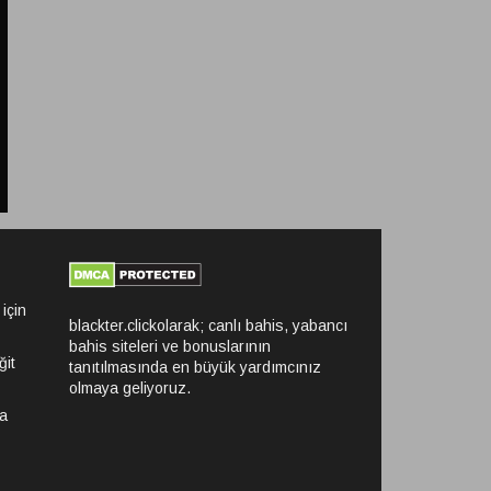
için
blackter.click
olarak; canlı bahis, yabancı
bahis siteleri ve bonuslarının
ğit
tanıtılmasında en büyük yardımcınız
olmaya geliyoruz.
a