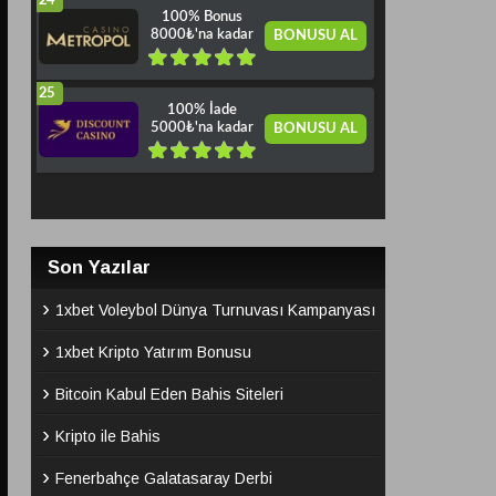
24
100% Bonus
8000₺'na kadar
BONUSU AL
25
100% İade
5000₺'na kadar
BONUSU AL
Son Yazılar
1xbet Voleybol Dünya Turnuvası Kampanyası
1xbet Kripto Yatırım Bonusu
Bitcoin Kabul Eden Bahis Siteleri
Kripto ile Bahis
Fenerbahçe Galatasaray Derbi