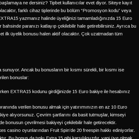
aşlamaya ne dersiniz? Tipbet kullanıcılar evet diyor. Siteye kayıt
olacaktır, farklı cihaz tiplerinde bu bölüm “Promosyon kodu” veya
me EXTRA15 yazmanız halinde üyeliğinizi tamamladığınızda 15 Euro
 bahsinde paranızı katlayıp çekilebilir hale getirebilirsiniz. Ayrıca bu
et ilk üyelik bonusu halen aktif olacaktır. Çok uzatmadan tüm
sunuyor. Ancak bu bonusların bir kısmı sürekli, bir kısmı ise
rilen bonuslar:
urken EXTRA15 kodunu girdiğinizde 15 Euro bakiye ile hesabınız
ranında verilen bonusu almak için yatırımınızın en az 10 Euro
kiye alıyorsunuz. Çevrim şartlarını da basit tutmuşlar, kimseyi
 bonusun çevrilmesi bakiyeyi çekilebilir hale getirecektir.
es casino oyunlarından Fruit Spin’de 20 freespin hakkı ediniyorlar.
ktır. Bu bonus da tıpkı Extra 15 gibi karşılıksızdır, yani üye olmak