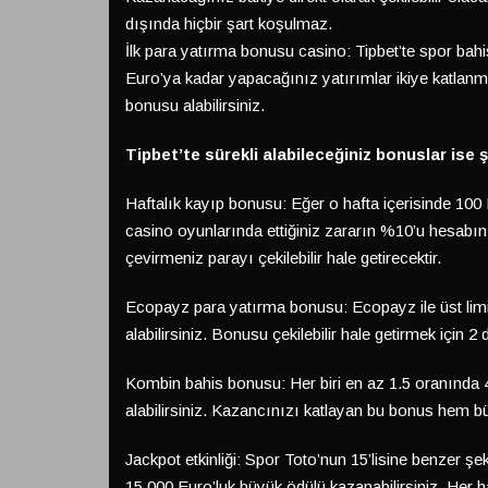
dışında hiçbir şart koşulmaz.
İlk para yatırma bonusu casino: Tipbet’te spor bahis
Euro’ya kadar yapacağınız yatırımlar ikiye katla
bonusu alabilirsiniz.
Tipbet’te sürekli alabileceğiniz bonuslar ise 
Haftalık kayıp bonusu: Eğer o hafta içerisinde 100
casino oyunlarında ettiğiniz zararın %10’u hesabın
çevirmeniz parayı çekilebilir hale getirecektir.
Ecopayz para yatırma bonusu: Ecopayz ile üst li
alabilirsiniz. Bonusu çekilebilir hale getirmek için 
Kombin bahis bonusu: Her biri en az 1.5 oranında
alabilirsiniz. Kazancınızı katlayan bu bonus hem bül
Jackpot etkinliği: Spor Toto’nun 15’lisine benzer şe
15.000 Euro’luk büyük ödülü kazanabilirsiniz. Her ha