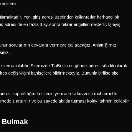
emektedir.
amaktadır. Yeni giriş adresi üzerinden kullanıcılar herhangi bir
ş adresi de en fazla 3 ay sonra tekrar engellenmektedir. İşleyiş
lunur sorularının cevabını vermeye çalışacağız. Anlattığımız
siniz.
 sitemiz olabilir. Sitemizde TipBet’in en güncel adresi sürekli olarak
res değişikliğini bahisçilere bildirmekteyiz. Bununla birlikte site
m adresi kapatıldığında sitenin yeni adresi kuvvetle muhtemel ki
ede 1 arttırılır ve bu sayede akılda tutması kolay, tahmin edilebilir
i Bulmak