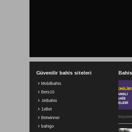
Güvenilir bahis siteleri
Bahis
Mobilbahis
Bets10
Jetbahis
1xBet
büyüme 
Betwinner
bahigo