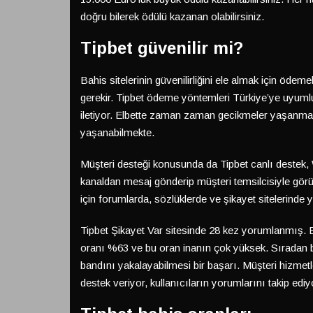
doğru bilerek ödülü kazanan olabilirsiniz.
Tipbet güvenilir mi?
Bahis sitelerinin güvenilirliğini ele almak için öd
gerekir. Tipbet ödeme yöntemleri Türkiye’ye uyumlu 
iletiyor. Elbette zaman zaman gecikmeler yaşanmak
yaşanabilmekte.
Müşteri desteği konusunda da Tipbet canlı destek,
kanaldan mesaj gönderip müşteri temsilcisiyle görüşe
için forumlarda, sözlüklerde ve şikayet sitelerinde 
Tipbet Şikayet Var sitesinde 28 kez yorumlanmış. 
oranı %63 ve bu oran inanın çok yüksek. Sıradan b
bandını yakalayabilmesi bir başarı. Müşteri hizmetle
destek veriyor, kullanıcıların yorumlarını takip ediy