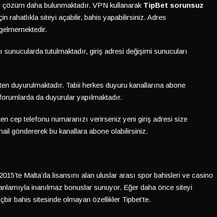
 bir çözüm daha bulunmaktadır. VPN kullanarak
TipBet sorunsuz
n rahatlıkla siteyi açabilir, bahis yapabilirsiniz. Adres
r gelmemektedir.
arı sunucularda tutulmaktadır, giriş adresi değişimi sunucuları
aten duyurulmaktadır. Tabii herkes duyuru kanallarına abone
 forumlarda da duyurular yapılmaktadır.
en cep telefonu numaranızı verirseniz yeni giriş adresi size
 mail göndererek bu kanallara abone olabilirsiniz.
15’te Malta’da lisansını alan uluslar arası spor bahisleri ve casino
 anlamıyla inanılmaz bonuslar sunuyor. Eğer daha önce siteyi
ir bahis sitesinde olmayan özellikler Tipbet’te.