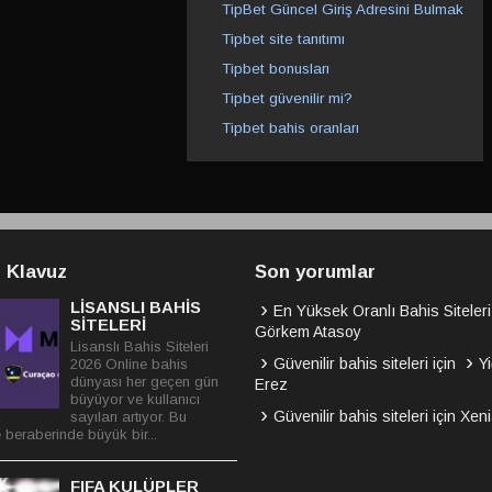
TipBet Güncel Giriş Adresini Bulmak
Tipbet site tanıtımı
Tipbet bonusları
Tipbet güvenilir mi?
Tipbet bahis oranları
 Klavuz
Son yorumlar
LISANSLI BAHIS
En Yüksek Oranlı Bahis Siteleri
SITELERI
Görkem Atasoy
Lisanslı Bahis Siteleri
Güvenilir bahis siteleri
için
Yi
2026 Online bahis
dünyası her geçen gün
Erez
büyüyor ve kullanıcı
Güvenilir bahis siteleri
için
Xeni
sayıları artıyor. Bu
beraberinde büyük bir...
FIFA KULÜPLER