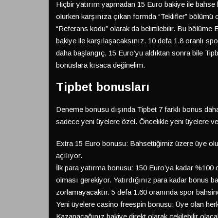
Hiçbir yatırım yapmadan 15 Euro bakiye ile bahse b
olurken karşınıza çıkan formda “Teklifler” bölümü 
“Referans kodu” olarak da belirtilebilir. Bu bölü
bakiye ile karşılaşacaksınız. 10 defa 1.8 oranlı spor
daha başlangıç, 15 Euro’yu aldıktan sonra bile Tipb
bonuslara kısaca değinelim.
Tipbet bonusları
Deneme bonusu dışında Tipbet 7 farklı bonus daha 
sadece yeni üyelere özel. Öncelikle yeni üyelere ve
Extra 15 Euro bonusu: Bahsettiğimiz üzere üye ol
açılıyor.
İlk para yatırma bonusu: 150 Euro’ya kadar %100 o
olması gerekiyor. Yatırdığınız para kadar bonus ba
zorlamayacaktır. 5 defa 1.60 oranında spor bahsinde
Yeni üyelere casino freespin bonusu: Üye olan herk
Kazanacağınız bakiye direkt olarak çekilebilir olaca