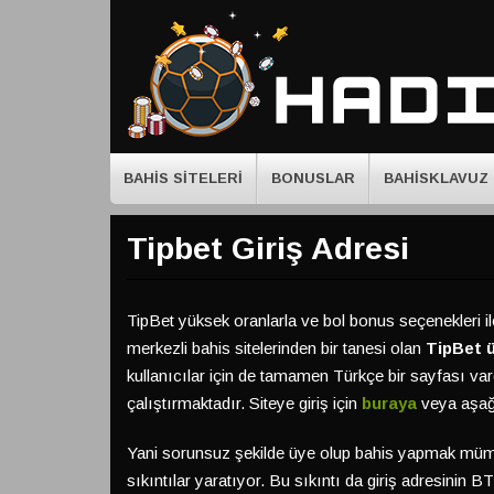
BAHIS SITELERI
BONUSLAR
BAHISKLAVUZ
Tipbet Giriş Adresi
TipBet yüksek oranlarla ve bol bonus seçenekleri 
merkezli bahis sitelerinden bir tanesi olan
TipBet 
kullanıcılar için de tamamen Türkçe bir sayfası var
çalıştırmaktadır. Siteye giriş için
buraya
veya aşağı
Yani sorunsuz şekilde üye olup bahis yapmak mümk
sıkıntılar yaratıyor. Bu sıkıntı da giriş adresinin 