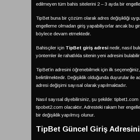
edilmeyen tüm bahis sitelerini 2 – 3 ayda bir engell
TipBet buna bir çözüm olarak adres değişikliği uygul
engelleme olmadan giriş yapabiliyorlar ancak bu giri
böylece devam etmektedir.
Bahisçiler için
TipBet giriş adresi
nedir, nasıl bu
yöntemler ile rahatlıkla sitenin yeni adresini bulabilir
TipBet’in adresini öğrenebilmek için ilk seçeneğiniz,
belirtilmektedir. Değişiklik olduğunda duyurular ile ad
adresi değişimi sayısal olarak yapılmaktadır.
Nasıl sayısal diyebilirsiniz, şu şekilde: tipbet1.co
tipobet2.com olacaktır. Adresteki rakam her engellem
bir değişiklik yapılmış olunur.
TipBet Güncel Giriş Adresin