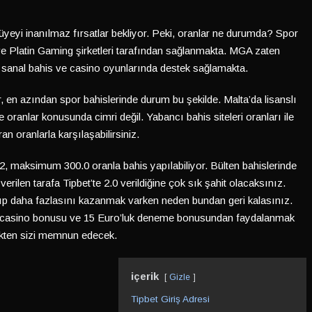
 üyeyi inanılmaz fırsatlar bekliyor. Peki, oranlar ne durumda? Spor
 ve Platin Gaming şirketleri tarafından sağlanmakta. MGA zaten
de sanal bahis ve casino oyunlarında destek sağlamakta.
r, en azından spor bahislerinde durum bu şekilde. Malta’da lisanslı
e oranlar konusunda cimri değil. Yabancı bahis siteleri oranları ile
n oranlarla karşılaşabilirsiniz.
, maksimum 300.0 oranla bahis yapılabiliyor. Bülten bahislerinde
erilen tarafa Tipbet’te 2.0 verildiğine çok sık şahit olacaksınız.
ırıp daha fazlasını kazanmak varken neden bundan geri kalasınız.
uk casino bonusu ve 15 Euro’luk deneme bonusundan faydalanmak
çekten sizi memnun edecek.
içerik
Gizle
Tipbet Giriş Adresi